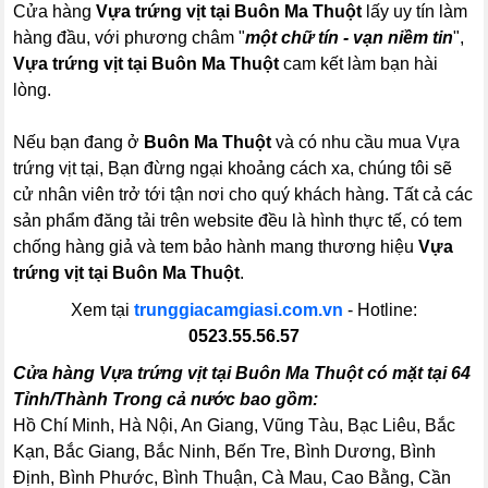
Cửa hàng
Vựa trứng vịt tại Buôn Ma Thuột
lấy uy tín làm
hàng đầu, với phương châm "
một chữ tín - vạn niềm tin
",
Vựa trứng vịt tại Buôn Ma Thuột
cam kết làm bạn hài
lòng.
Nếu bạn đang ở
Buôn Ma Thuột
và có nhu cầu mua Vựa
trứng vịt tại, Bạn đừng ngại khoảng cách xa, chúng tôi sẽ
cử nhân viên trở tới tận nơi cho quý khách hàng. Tất cả các
sản phẩm đăng tải trên website đều là hình thực tế, có tem
chống hàng giả và tem bảo hành mang thương hiệu
Vựa
trứng vịt tại Buôn Ma Thuột
.
Xem tại
trunggiacamgiasi.com.vn
- Hotline:
0523.55.56.57
Cửa hàng Vựa trứng vịt tại Buôn Ma Thuột có mặt tại 64
Tỉnh/Thành Trong cả nước bao gồm:
Hồ Chí Minh, Hà Nội, An Giang, Vũng Tàu, Bạc Liêu, Bắc
Kạn, Bắc Giang, Bắc Ninh, Bến Tre, Bình Dương, Bình
Định, Bình Phước, Bình Thuận, Cà Mau, Cao Bằng, Cần