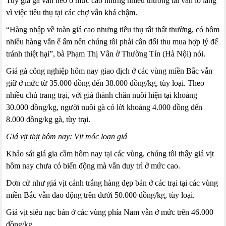
Tuy giá gà vẫn neo ở mức cao nhưng nhiều thương lái vẫn lo lắng
vì việc tiêu thụ tại các chợ vẫn khá chậm.
“Hàng nhập về toàn giá cao nhưng tiêu thụ rất thất thường, có hôm
nhiều hàng vẫn ế ấm nên chúng tôi phải cân đối thu mua hợp lý để
tránh thiệt hại”, bà Phạm Thị Vân ở Thường Tín (Hà Nội) nói.
Giá gà công nghiệp hôm nay giao dịch ở các vùng miền Bắc vẫn
giữ ở mức từ 35.000 đồng đến 38.000 đồng/kg, tùy loại. Theo
nhiều chủ trang trại, với giá thành chăn nuôi hiện tại khoảng
30.000 đồng/kg, người nuôi gà có lời khoảng 4.000 đồng đến
8.000 đồng/kg gà, tùy trại.
Giá vịt thịt hôm nay: Vịt móc loạn giá
Khảo sát giá gia cầm hôm nay tại các vùng, chúng tôi thấy giá vịt
hôm nay chưa có biến động mà vẫn duy trì ở mức cao.
Đơn cử như giá vịt cánh trắng hàng đẹp bán ở các trại tại các vùng
miền Bắc vẫn dao động trên dưới 50.000 đồng/kg, tùy loại.
Giá vịt siêu nạc bán ở các vùng phía Nam vẫn ở mức trên 46.000
đồng/kg.