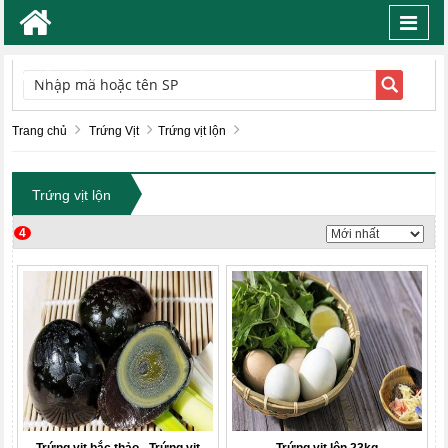
Toggl
navig
TÌM KIẾM
Trang chủ
Trứng Vịt
Trứng vịt lộn
Trứng vịt lộn
4