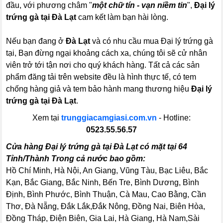
đầu, với phương châm "
một chữ tín - vạn niềm tin
",
Đại lý
trứng gà tại Đà Lạt
cam kết làm bạn hài lòng.
Nếu bạn đang ở
Đà Lạt
và có nhu cầu mua Đại lý trứng gà
tại, Bạn đừng ngại khoảng cách xa, chúng tôi sẽ cử nhân
viên trở tới tận nơi cho quý khách hàng. Tất cả các sản
phẩm đăng tải trên website đều là hình thực tế, có tem
chống hàng giả và tem bảo hành mang thương hiệu
Đại lý
trứng gà tại Đà Lạt
.
Xem tại
trunggiacamgiasi.com.vn
- Hotline:
0523.55.56.57
Cửa hàng Đại lý trứng gà tại Đà Lạt có mặt tại 64
Tỉnh/Thành Trong cả nước bao gồm:
Hồ Chí Minh, Hà Nội, An Giang, Vũng Tàu, Bạc Liêu, Bắc
Kạn, Bắc Giang, Bắc Ninh, Bến Tre, Bình Dương, Bình
Định, Bình Phước, Bình Thuận, Cà Mau, Cao Bằng, Cần
Thơ, Đà Nẵng, Đắk Lắk,Đắk Nông, Đồng Nai, Biên Hòa,
Đồng Tháp, Điện Biên, Gia Lai, Hà Giang, Hà Nam,Sài