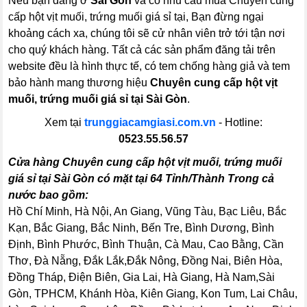
Nếu bạn đang ở
Sài Gòn
và có nhu cầu mua Chuyên cung
cấp hột vịt muối, trứng muối giá sỉ tại, Bạn đừng ngại
khoảng cách xa, chúng tôi sẽ cử nhân viên trở tới tận nơi
cho quý khách hàng. Tất cả các sản phẩm đăng tải trên
website đều là hình thực tế, có tem chống hàng giả và tem
bảo hành mang thương hiệu
Chuyên cung cấp hột vịt
muối, trứng muối giá sỉ tại Sài Gòn
.
Xem tại
trunggiacamgiasi.com.vn
- Hotline:
0523.55.56.57
Cửa hàng Chuyên cung cấp hột vịt muối, trứng muối
giá sỉ tại Sài Gòn có mặt tại 64 Tỉnh/Thành Trong cả
nước bao gồm:
Hồ Chí Minh, Hà Nội, An Giang, Vũng Tàu, Bạc Liêu, Bắc
Kạn, Bắc Giang, Bắc Ninh, Bến Tre, Bình Dương, Bình
Định, Bình Phước, Bình Thuận, Cà Mau, Cao Bằng, Cần
Thơ, Đà Nẵng, Đắk Lắk,Đắk Nông, Đồng Nai, Biên Hòa,
Đồng Tháp, Điện Biên, Gia Lai, Hà Giang, Hà Nam,Sài
Gòn, TPHCM, Khánh Hòa, Kiên Giang, Kon Tum, Lai Châu,