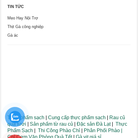
TIN TỨC
Mẹo Hay Nội Trợ
Thịt Gà công nghiệp
Gà ác
Thực phẩm sạch
|
Cung cấp thực phẩm sạch
|
Rau củ
quả tươi
|
Sản phẩm từ rau củ
|
Đặc sản Đà Lạt
|
Thực
Phẩm Sạch
|
Thi Công Phào Chỉ
|
Phân Phối Phào
|
Chỉ
Cơm Văn Phòng
Quà Tết
|
Gà vịt giá sỉ