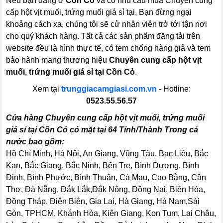
Nếu bạn đang ở
Cồn Cỏ
và có nhu cầu mua Chuyên cung
cấp hột vịt muối, trứng muối giá sỉ tại, Bạn đừng ngại
khoảng cách xa, chúng tôi sẽ cử nhân viên trở tới tận nơi
cho quý khách hàng. Tất cả các sản phẩm đăng tải trên
website đều là hình thực tế, có tem chống hàng giả và tem
bảo hành mang thương hiệu
Chuyên cung cấp hột vịt
muối, trứng muối giá sỉ tại Cồn Cỏ
.
Xem tại
trunggiacamgiasi.com.vn
- Hotline:
0523.55.56.57
Cửa hàng Chuyên cung cấp hột vịt muối, trứng muối
giá sỉ tại Cồn Cỏ có mặt tại 64 Tỉnh/Thành Trong cả
nước bao gồm:
Hồ Chí Minh, Hà Nội, An Giang, Vũng Tàu, Bạc Liêu, Bắc
Kạn, Bắc Giang, Bắc Ninh, Bến Tre, Bình Dương, Bình
Định, Bình Phước, Bình Thuận, Cà Mau, Cao Bằng, Cần
Thơ, Đà Nẵng, Đắk Lắk,Đắk Nông, Đồng Nai, Biên Hòa,
Đồng Tháp, Điện Biên, Gia Lai, Hà Giang, Hà Nam,Sài
Gòn, TPHCM, Khánh Hòa, Kiên Giang, Kon Tum, Lai Châu,