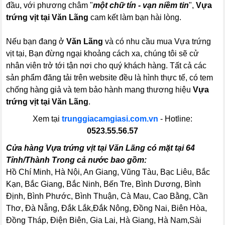
đầu, với phương châm "
một chữ tín - vạn niềm tin
",
Vựa
trứng vịt tại Văn Lãng
cam kết làm bạn hài lòng.
Nếu bạn đang ở
Văn Lãng
và có nhu cầu mua Vựa trứng
vịt tại, Bạn đừng ngại khoảng cách xa, chúng tôi sẽ cử
nhân viên trở tới tận nơi cho quý khách hàng. Tất cả các
sản phẩm đăng tải trên website đều là hình thực tế, có tem
chống hàng giả và tem bảo hành mang thương hiệu
Vựa
trứng vịt tại Văn Lãng
.
Xem tại
trunggiacamgiasi.com.vn
- Hotline:
0523.55.56.57
Cửa hàng Vựa trứng vịt tại Văn Lãng có mặt tại 64
Tỉnh/Thành Trong cả nước bao gồm:
Hồ Chí Minh, Hà Nội, An Giang, Vũng Tàu, Bạc Liêu, Bắc
Kạn, Bắc Giang, Bắc Ninh, Bến Tre, Bình Dương, Bình
Định, Bình Phước, Bình Thuận, Cà Mau, Cao Bằng, Cần
Thơ, Đà Nẵng, Đắk Lắk,Đắk Nông, Đồng Nai, Biên Hòa,
Đồng Tháp, Điện Biên, Gia Lai, Hà Giang, Hà Nam,Sài