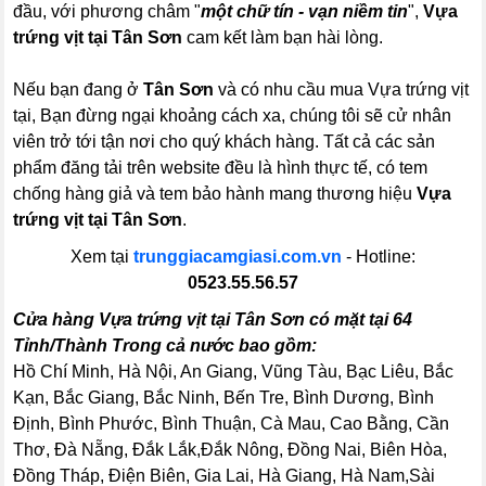
đầu, với phương châm "
một chữ tín - vạn niềm tin
",
Vựa
trứng vịt tại Tân Sơn
cam kết làm bạn hài lòng.
Nếu bạn đang ở
Tân Sơn
và có nhu cầu mua Vựa trứng vịt
tại, Bạn đừng ngại khoảng cách xa, chúng tôi sẽ cử nhân
viên trở tới tận nơi cho quý khách hàng. Tất cả các sản
phẩm đăng tải trên website đều là hình thực tế, có tem
chống hàng giả và tem bảo hành mang thương hiệu
Vựa
trứng vịt tại Tân Sơn
.
Xem tại
trunggiacamgiasi.com.vn
- Hotline:
0523.55.56.57
Cửa hàng Vựa trứng vịt tại Tân Sơn có mặt tại 64
Tỉnh/Thành Trong cả nước bao gồm:
Hồ Chí Minh, Hà Nội, An Giang, Vũng Tàu, Bạc Liêu, Bắc
Kạn, Bắc Giang, Bắc Ninh, Bến Tre, Bình Dương, Bình
Định, Bình Phước, Bình Thuận, Cà Mau, Cao Bằng, Cần
Thơ, Đà Nẵng, Đắk Lắk,Đắk Nông, Đồng Nai, Biên Hòa,
Đồng Tháp, Điện Biên, Gia Lai, Hà Giang, Hà Nam,Sài