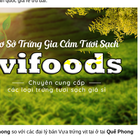
àn quốc giá rẻ ưu đãi.
Phong
so với các đại lý bán Vựa trứng vịt tại ở tại
Quế Phong