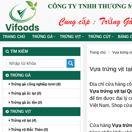
TRANG CHỦ
TRỨNG GÀ
TRỨNG VỊT
TRỨNG CÚT
BẢNG G
TÌM KIẾM
Trang chủ
Vựa trứng vịt
Vựa trứng vịt t
TRỨNG GÀ
Địa chỉ cửa hàng cô
Trứng gà công nghiệp tươi (
8
)
Vựa trứng vịt tại 
Trứng gà ác lạt (
0
)
để tìm được đại lý c
Trứng gà ác lộn (
0
)
Việt Nam, Shop cử
TRỨNG VỊT
Trứng vịt lạt (
4
)
Cửa hàng
Vựa trứn
Trứng vịt Bắc Thảo (
0
)