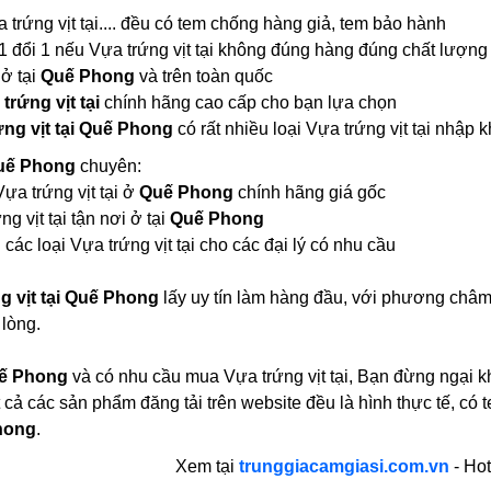
a trứng vịt tại.... đều có tem chống hàng giả, tem bảo hành
1 đổi 1 nếu Vựa trứng vịt tại không đúng hàng đúng chất lượng
 ở tại
Quế Phong
và trên toàn quốc
trứng vịt tại
chính hãng cao cấp cho bạn lựa chọn
ng vịt tại Quế Phong
có rất nhiều loại Vựa trứng vịt tại nhậ
 Quế Phong
chuyên:
Vựa trứng vịt tại ở
Quế Phong
chính hãng giá gốc
g vịt tại tận nơi ở tại
Quế Phong
các loại Vựa trứng vịt tại cho các đại lý có nhu cầu
g vịt tại Quế Phong
lấy uy tín làm hàng đầu, với phương châm
 lòng.
ế Phong
và có nhu cầu mua Vựa trứng vịt tại, Bạn đừng ngại kh
 cả các sản phẩm đăng tải trên website đều là hình thực tế, 
Phong
.
Xem tại
trunggiacamgiasi.com.vn
- Hot