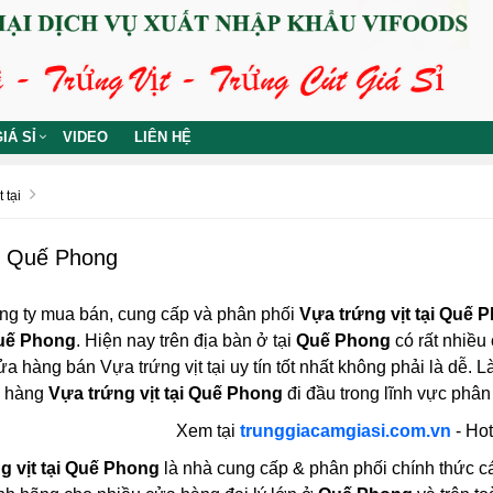
IÁ SỈ
VIDEO
LIÊN HỆ
 tại
ại Quế Phong
ng ty mua bán, cung cấp và phân phối
Vựa trứng vịt tại Quế 
Quế Phong
. Hiện nay trên địa bàn ở tại
Quế Phong
có rất nhiều 
ửa hàng bán Vựa trứng vịt tại uy tín tốt nhất không phải là dễ. 
a hàng
Vựa trứng vịt tại Quế Phong
đi đầu trong lĩnh vực phân 
Xem tại
trunggiacamgiasi.com.vn
- Hot
g vịt tại Quế Phong
là nhà cung cấp & phân phối chính thức các 