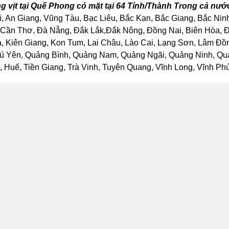
 vịt tại Quế Phong có mặt tại 64 Tỉnh/Thành Trong cả nư
, An Giang, Vũng Tàu, Bạc Liêu, Bắc Kạn, Bắc Giang, Bắc Nin
Cần Thơ, Đà Nẵng, Đắk Lắk,Đắk Nông, Đồng Nai, Biên Hòa, Đồ
Kiên Giang, Kon Tum, Lai Châu, Lào Cai, Lạng Sơn, Lâm Đồng
ú Yên, Quảng Bình, Quảng Nam, Quảng Ngãi, Quảng Ninh, Quảng
Huế, Tiền Giang, Trà Vinh, Tuyên Quang, Vĩnh Long, Vĩnh Phúc