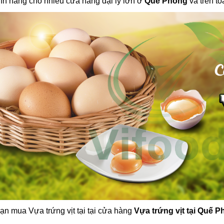
nh hãng cho nhiều cửa hàng đại lý lớn ở
Quế Phong
và trên to
bạn mua Vựa trứng vịt tại tại cửa hàng
Vựa trứng vịt tại Quế 