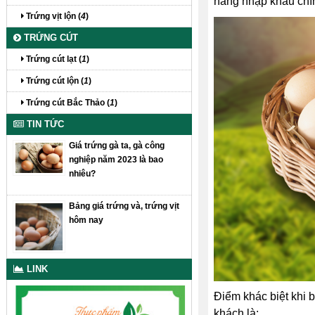
hàng nhập khẩu chí
Trứng vịt lộn (
4
)
TRỨNG CÚT
Trứng cút lạt (
1
)
Trứng cút lộn (
1
)
Trứng cút Bắc Thảo (
1
)
TIN TỨC
Giá trứng gà ta, gà công
nghiệp năm 2023 là bao
nhiêu?
Bảng giá trứng và, trứng vịt
hôm nay
LINK
Điểm khác biệt khi 
khách là: