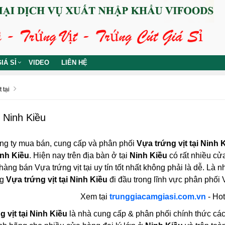
IÁ SỈ
VIDEO
LIÊN HỆ
 tại
i Ninh Kiều
ng ty mua bán, cung cấp và phân phối
Vựa trứng vịt tại Ninh 
inh Kiều
. Hiện nay trên địa bàn ở tại
Ninh Kiều
có rất nhiều cửa
hàng bán Vựa trứng vịt tại uy tín tốt nhất không phải là dễ. Là n
ng
Vựa trứng vịt tại Ninh Kiều
đi đầu trong lĩnh vực phân phối V
Xem tại
trunggiacamgiasi.com.vn
- Hot
 vịt tại Ninh Kiều
là nhà cung cấp & phân phối chính thức các l