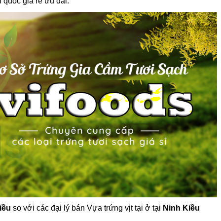
 quốc giá rẻ ưu đãi.
iều
so với các đại lý bán Vựa trứng vịt tại ở tại
Ninh Kiều