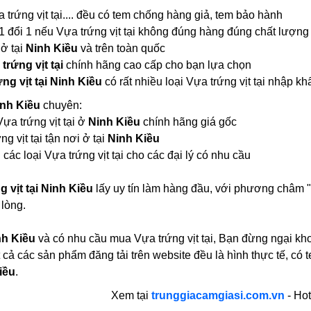
a trứng vịt tại.... đều có tem chống hàng giả, tem bảo hành
1 đổi 1 nếu Vựa trứng vịt tại không đúng hàng đúng chất lượng
 ở tại
Ninh Kiều
và trên toàn quốc
trứng vịt tại
chính hãng cao cấp cho bạn lựa chọn
ng vịt tại Ninh Kiều
có rất nhiều loại Vựa trứng vịt tại nhập
Ninh Kiều
chuyên:
Vựa trứng vịt tại ở
Ninh Kiều
chính hãng giá gốc
g vịt tại tận nơi ở tại
Ninh Kiều
các loại Vựa trứng vịt tại cho các đại lý có nhu cầu
 vịt tại Ninh Kiều
lấy uy tín làm hàng đầu, với phương châm "
 lòng.
nh Kiều
và có nhu cầu mua Vựa trứng vịt tại, Bạn đừng ngại khoả
 cả các sản phẩm đăng tải trên website đều là hình thực tế, 
Kiều
.
Xem tại
trunggiacamgiasi.com.vn
- Hot