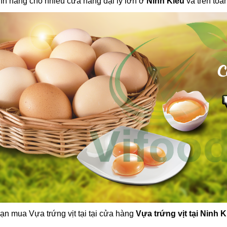
nh hãng cho nhiều cửa hàng đại lý lớn ở
Ninh Kiều
và trên toàn
bạn mua Vựa trứng vịt tại tại cửa hàng
Vựa trứng vịt tại Ninh K