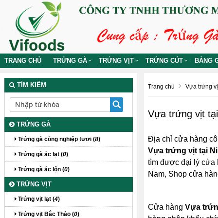
TRANG CHỦ
TRỨNG GÀ
TRỨNG VỊT
TRỨNG CÚT
BẢNG G
TÌM KIẾM
Trang chủ
Vựa trứng vịt
Vựa trứng vịt tạ
TRỨNG GÀ
Địa chỉ cửa hàng cô
Trứng gà công nghiệp tươi (
8
)
Vựa trứng vịt tại N
Trứng gà ác lạt (
0
)
tìm được đại lý cửa 
Trứng gà ác lộn (
0
)
Nam, Shop cửa hà
TRỨNG VỊT
Trứng vịt lạt (
4
)
Cửa hàng
Vựa trứng
Trứng vịt Bắc Thảo (
0
)