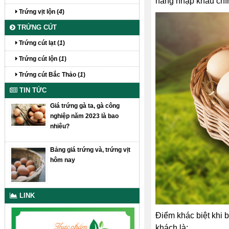
hàng nhập khẩu chí
Trứng vịt lộn (
4
)
TRỨNG CÚT
Trứng cút lạt (
1
)
Trứng cút lộn (
1
)
Trứng cút Bắc Thảo (
1
)
TIN TỨC
Giá trứng gà ta, gà công
nghiệp năm 2023 là bao
nhiêu?
Bảng giá trứng và, trứng vịt
hôm nay
LINK
Điểm khác biệt khi 
khách là: