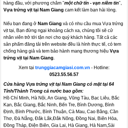
hàng đầu, với phương châm "
một chữ tín - vạn niềm tin
",
Vựa trứng vịt tại Nam Giang
cam kết làm bạn hài lòng.
Nếu bạn đang ở
Nam Giang
và có nhu cầu mua Vựa trứng
vịt tại, Bạn đừng ngại khoảng cách xa, chúng tôi sẽ cử
nhân viên trở tới tận nơi cho quý khách hàng. Tất cả các
sản phẩm đăng tải trên website đều là hình thực tế, có tem
chống hàng giả và tem bảo hành mang thương hiệu
Vựa
trứng vịt tại Nam Giang
.
Xem tại
trunggiacamgiasi.com.vn
- Hotline:
0523.55.56.57
Cửa hàng Vựa trứng vịt tại Nam Giang có mặt tại 64
Tỉnh/Thành Trong cả nước bao gồm:
Hồ Chí Minh, Hà Nội, An Giang, Vũng Tàu, Bạc Liêu, Bắc
Kạn, Bắc Giang, Bắc Ninh, Bến Tre, Bình Dương, Bình
Định, Bình Phước, Bình Thuận, Cà Mau, Cao Bằng, Cần
Thơ, Đà Nẵng, Đắk Lắk,Đắk Nông, Đồng Nai, Biên Hòa,
Đồng Tháp, Điện Biên, Gia Lai, Hà Giang, Hà Nam,Sài