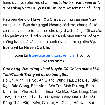
hàng đầu, với phương châm "
một chữ tín - vạn niềm tin
",
Vựa trứng vịt tại Huyện Củ Chi
cam kết làm bạn hài lòng.
Nếu bạn đang ở
Huyện Củ Chi
và có nhu cầu mua Vựa
trứng vịt tại, Bạn đừng ngại khoảng cách xa, chúng tôi sẽ
cử nhân viên trở tới tận nơi cho quý khách hàng. Tất cả các
sản phẩm đăng tải trên website đều là hình thực tế, có tem
chống hàng giả và tem bảo hành mang thương hiệu
Vựa
trứng vịt tại Huyện Củ Chi
.
Xem tại
trunggiacamgiasi.com.vn
- Hotline:
0523.55.56.57
Cửa hàng Vựa trứng vịt tại Huyện Củ Chi có mặt tại 64
Tỉnh/Thành Trong cả nước bao gồm:
Hồ Chí Minh, Hà Nội, An Giang, Vũng Tàu, Bạc Liêu, Bắc
Kạn, Bắc Giang, Bắc Ninh, Bến Tre, Bình Dương, Bình
Định, Bình Phước, Bình Thuận, Cà Mau, Cao Bằng, Cần
Thơ, Đà Nẵng, Đắk Lắk,Đắk Nông, Đồng Nai, Biên Hòa,
Đồng Tháp, Điện Biên, Gia Lai, Hà Giang, Hà Nam,Sài