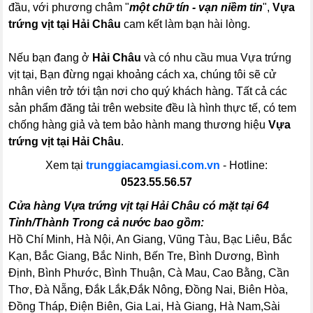
đầu, với phương châm "
một chữ tín - vạn niềm tin
",
Vựa
trứng vịt tại Hải Châu
cam kết làm bạn hài lòng.
Nếu bạn đang ở
Hải Châu
và có nhu cầu mua Vựa trứng
vịt tại, Bạn đừng ngại khoảng cách xa, chúng tôi sẽ cử
nhân viên trở tới tận nơi cho quý khách hàng. Tất cả các
sản phẩm đăng tải trên website đều là hình thực tế, có tem
chống hàng giả và tem bảo hành mang thương hiệu
Vựa
trứng vịt tại Hải Châu
.
Xem tại
trunggiacamgiasi.com.vn
- Hotline:
0523.55.56.57
Cửa hàng Vựa trứng vịt tại Hải Châu có mặt tại 64
Tỉnh/Thành Trong cả nước bao gồm:
Hồ Chí Minh, Hà Nội, An Giang, Vũng Tàu, Bạc Liêu, Bắc
Kạn, Bắc Giang, Bắc Ninh, Bến Tre, Bình Dương, Bình
Định, Bình Phước, Bình Thuận, Cà Mau, Cao Bằng, Cần
Thơ, Đà Nẵng, Đắk Lắk,Đắk Nông, Đồng Nai, Biên Hòa,
Đồng Tháp, Điện Biên, Gia Lai, Hà Giang, Hà Nam,Sài