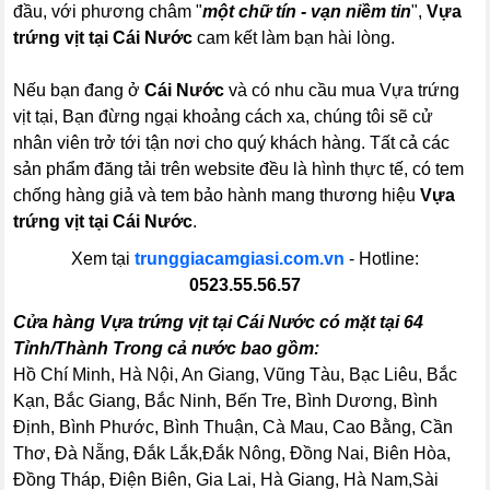
đầu, với phương châm "
một chữ tín - vạn niềm tin
",
Vựa
trứng vịt tại Cái Nước
cam kết làm bạn hài lòng.
Nếu bạn đang ở
Cái Nước
và có nhu cầu mua Vựa trứng
vịt tại, Bạn đừng ngại khoảng cách xa, chúng tôi sẽ cử
nhân viên trở tới tận nơi cho quý khách hàng. Tất cả các
sản phẩm đăng tải trên website đều là hình thực tế, có tem
chống hàng giả và tem bảo hành mang thương hiệu
Vựa
trứng vịt tại Cái Nước
.
Xem tại
trunggiacamgiasi.com.vn
- Hotline:
0523.55.56.57
Cửa hàng Vựa trứng vịt tại Cái Nước có mặt tại 64
Tỉnh/Thành Trong cả nước bao gồm:
Hồ Chí Minh, Hà Nội, An Giang, Vũng Tàu, Bạc Liêu, Bắc
Kạn, Bắc Giang, Bắc Ninh, Bến Tre, Bình Dương, Bình
Định, Bình Phước, Bình Thuận, Cà Mau, Cao Bằng, Cần
Thơ, Đà Nẵng, Đắk Lắk,Đắk Nông, Đồng Nai, Biên Hòa,
Đồng Tháp, Điện Biên, Gia Lai, Hà Giang, Hà Nam,Sài