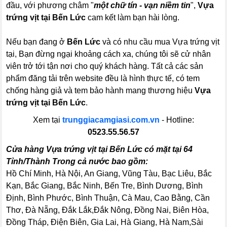
đầu, với phương châm "
một chữ tín - vạn niềm tin
",
Vựa
trứng vịt tại Bến Lức
cam kết làm bạn hài lòng.
Nếu bạn đang ở
Bến Lức
và có nhu cầu mua Vựa trứng vịt
tại, Bạn đừng ngại khoảng cách xa, chúng tôi sẽ cử nhân
viên trở tới tận nơi cho quý khách hàng. Tất cả các sản
phẩm đăng tải trên website đều là hình thực tế, có tem
chống hàng giả và tem bảo hành mang thương hiệu
Vựa
trứng vịt tại Bến Lức
.
Xem tại
trunggiacamgiasi.com.vn
- Hotline:
0523.55.56.57
Cửa hàng Vựa trứng vịt tại Bến Lức có mặt tại 64
Tỉnh/Thành Trong cả nước bao gồm:
Hồ Chí Minh, Hà Nội, An Giang, Vũng Tàu, Bạc Liêu, Bắc
Kạn, Bắc Giang, Bắc Ninh, Bến Tre, Bình Dương, Bình
Định, Bình Phước, Bình Thuận, Cà Mau, Cao Bằng, Cần
Thơ, Đà Nẵng, Đắk Lắk,Đắk Nông, Đồng Nai, Biên Hòa,
Đồng Tháp, Điện Biên, Gia Lai, Hà Giang, Hà Nam,Sài