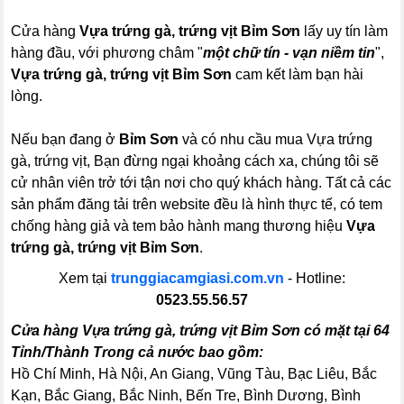
Cửa hàng
Vựa trứng gà, trứng vịt Bỉm Sơn
lấy uy tín làm
hàng đầu, với phương châm "
một chữ tín - vạn niềm tin
",
Vựa trứng gà, trứng vịt Bỉm Sơn
cam kết làm bạn hài
lòng.
Nếu bạn đang ở
Bỉm Sơn
và có nhu cầu mua Vựa trứng
gà, trứng vịt, Bạn đừng ngại khoảng cách xa, chúng tôi sẽ
cử nhân viên trở tới tận nơi cho quý khách hàng. Tất cả các
sản phẩm đăng tải trên website đều là hình thực tế, có tem
chống hàng giả và tem bảo hành mang thương hiệu
Vựa
trứng gà, trứng vịt Bỉm Sơn
.
Xem tại
trunggiacamgiasi.com.vn
- Hotline:
0523.55.56.57
Cửa hàng Vựa trứng gà, trứng vịt Bỉm Sơn có mặt tại 64
Tỉnh/Thành Trong cả nước bao gồm:
Hồ Chí Minh, Hà Nội, An Giang, Vũng Tàu, Bạc Liêu, Bắc
Kạn, Bắc Giang, Bắc Ninh, Bến Tre, Bình Dương, Bình