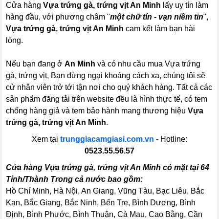
Cửa hàng
Vựa trứng gà, trứng vịt An Minh
lấy uy tín làm
hàng đầu, với phương châm "
một chữ tín - vạn niềm tin
",
Vựa trứng gà, trứng vịt An Minh
cam kết làm bạn hài
lòng.
Nếu bạn đang ở
An Minh
và có nhu cầu mua Vựa trứng
gà, trứng vịt, Bạn đừng ngại khoảng cách xa, chúng tôi sẽ
cử nhân viên trở tới tận nơi cho quý khách hàng. Tất cả các
sản phẩm đăng tải trên website đều là hình thực tế, có tem
chống hàng giả và tem bảo hành mang thương hiệu
Vựa
trứng gà, trứng vịt An Minh
.
Xem tại
trunggiacamgiasi.com.vn
- Hotline:
0523.55.56.57
Cửa hàng Vựa trứng gà, trứng vịt An Minh có mặt tại 64
Tỉnh/Thành Trong cả nước bao gồm:
Hồ Chí Minh, Hà Nội, An Giang, Vũng Tàu, Bạc Liêu, Bắc
Kạn, Bắc Giang, Bắc Ninh, Bến Tre, Bình Dương, Bình
Định, Bình Phước, Bình Thuận, Cà Mau, Cao Bằng, Cần