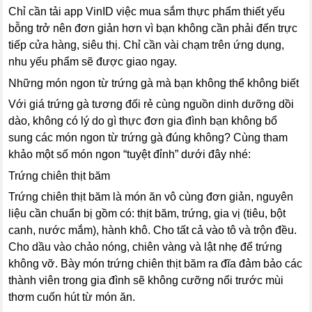
Chỉ cần tải app VinID việc mua sắm thực phẩm thiết yếu
bỗng trở nên đơn giản hơn vì bạn không cần phải đến trực
tiếp cửa hàng, siêu thị. Chỉ cần vài chạm trên ứng dụng,
nhu yếu phẩm sẽ được giao ngay.
Những món ngon từ trứng gà mà bạn không thể không biết
Với giá trứng gà tương đối rẻ cùng nguồn dinh dưỡng dồi
dào, không có lý do gì thực đơn gia đình bạn không bổ
sung các món ngon từ trứng gà đúng không? Cùng tham
khảo một số món ngon “tuyệt đỉnh” dưới đây nhé:
Trứng chiên thịt băm
Trứng chiên thịt băm là món ăn vô cùng đơn giản, nguyên
liệu cần chuẩn bị gồm có: thịt băm, trứng, gia vị (tiêu, bột
canh, nước mắm), hành khô. Cho tất cả vào tô và trộn đều.
Cho dầu vào chảo nóng, chiên vàng và lật nhẹ để trứng
không vỡ. Bày món trứng chiên thịt băm ra đĩa đảm bảo các
thành viên trong gia đình sẽ không cưỡng nổi trước mùi
thơm cuốn hút từ món ăn.