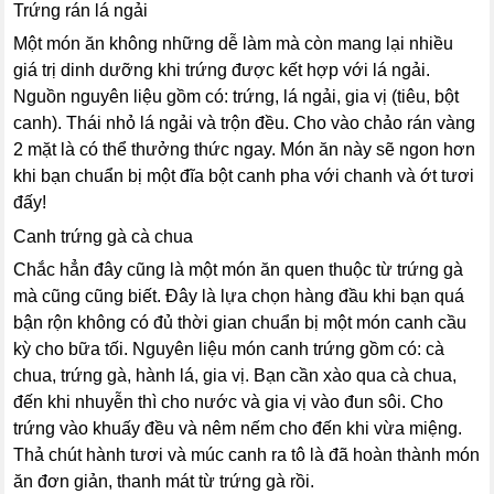
Trứng rán lá ngải
Một món ăn không những dễ làm mà còn mang lại nhiều
giá trị dinh dưỡng khi trứng được kết hợp với lá ngải.
Nguồn nguyên liệu gồm có: trứng, lá ngải, gia vị (tiêu, bột
canh). Thái nhỏ lá ngải và trộn đều. Cho vào chảo rán vàng
2 mặt là có thể thưởng thức ngay. Món ăn này sẽ ngon hơn
khi bạn chuẩn bị một đĩa bột canh pha với chanh và ớt tươi
đấy!
Canh trứng gà cà chua
Chắc hẳn đây cũng là một món ăn quen thuộc từ trứng gà
mà cũng cũng biết. Đây là lựa chọn hàng đầu khi bạn quá
bận rộn không có đủ thời gian chuẩn bị một món canh cầu
kỳ cho bữa tối. Nguyên liệu món canh trứng gồm có: cà
chua, trứng gà, hành lá, gia vị. Bạn cần xào qua cà chua,
đến khi nhuyễn thì cho nước và gia vị vào đun sôi. Cho
trứng vào khuấy đều và nêm nếm cho đến khi vừa miệng.
Thả chút hành tươi và múc canh ra tô là đã hoàn thành món
ăn đơn giản, thanh mát từ trứng gà rồi.