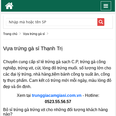
Toggl
navig
TÌM KIẾM
Trang chủ
Vựa trứng gà sỉ
Vựa trứng gà sỉ Thạnh Trị
Chuyên cung cấp sĩ lẻ trứng gà sạch C.P, trứng gà công
nghiệp, trứng vịt, cút, lòng đỏ trứng muối. số lượng lớn cho
các đại lý trứng, nhà hàng,tiệm bánh công ty suất ăn, công
ty thực phẩm. Cam kết có trứng mới mỗi ngày, màu lòng đỏ
đẹp và ổn định.
Xem tại
trunggiacamgiasi.com.vn
- Hotline:
0523.55.56.57
Bỏ sỉ trứng gà trứng vịt cho những đối tượng khách hàng
nào?