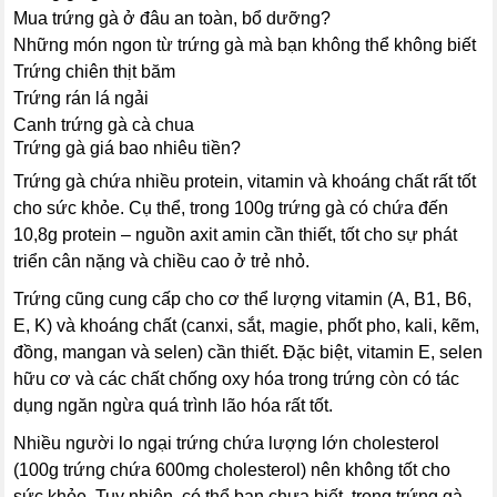
Mua trứng gà ở đâu an toàn, bổ dưỡng?
Những món ngon từ trứng gà mà bạn không thể không biết
Trứng chiên thịt băm
Trứng rán lá ngải
Canh trứng gà cà chua
Trứng gà giá bao nhiêu tiền?
Trứng gà chứa nhiều protein, vitamin và khoáng chất rất tốt
cho sức khỏe. Cụ thể, trong 100g trứng gà có chứa đến
10,8g protein – nguồn axit amin cần thiết, tốt cho sự phát
triển cân nặng và chiều cao ở trẻ nhỏ.
Trứng cũng cung cấp cho cơ thể lượng vitamin (A, B1, B6,
E, K) và khoáng chất (canxi, sắt, magie, phốt pho, kali, kẽm,
đồng, mangan và selen) cần thiết. Đặc biệt, vitamin E, selen
hữu cơ và các chất chống oxy hóa trong trứng còn có tác
dụng ngăn ngừa quá trình lão hóa rất tốt.
Nhiều người lo ngại trứng chứa lượng lớn cholesterol
(100g trứng chứa 600mg cholesterol) nên không tốt cho
sức khỏe. Tuy nhiên, có thể bạn chưa biết, trong trứng gà