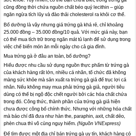
cũng đồng thời chứa nguồn chất béo quý lecithin – giúp
ngăn ngừa tích lũy và đào thải cholesterol ra khỏi cơ thể.
Bổ dưỡng là vậy nhưng giá trứng gà khá rẻ, chỉ khoảng
25.000 đồng – 35.000 đồng/10 quả. Với mức giá này, bạn
có thể mua tích trữ trong ngăn mát tủ lạnh để sử dụng trong
việc chế biến món ăn mỗi ngày cho cả gia đình.
Mua trứng gà ở đâu an toàn, bổ dưỡng?
Hiểu được nhu cầu sử dụng nguồn thực phẩm từ trứng gà
của khách hàng rất lớn, nhiều cá nhân, tổ chức đã không
màng sức khỏe mà sản xuất ra trứng gà giả để trục lợi cá
nhân. Nếu không may mua phải trứng gà giả, người tiêu
dùng có thể bị ngộ độc chết người bởi các hóa chất chứa
trong đó. Công thức, thành phần của trứng gà giả hiện
chưa được công bố chính thức. Nhưng với những hóa chất
mà báo chí đã đưa như hàn the, paraphin, axit, chất dẻo,
phèn chua thì vô cùng nguy hiểm.
(Nguồn VNExpress)
Để tìm được một địa chỉ bán trứng gà uy tín, khách hàng có