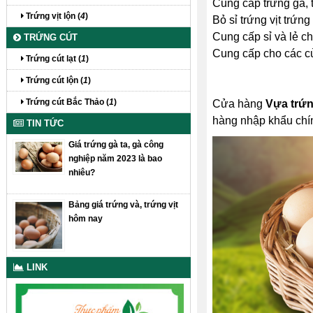
Cung cấp trứng gà, t
Trứng vịt lộn (
4
)
Bỏ sỉ trứng vịt trứ
Cung cấp sỉ và lẻ c
TRỨNG CÚT
Cung cấp cho các c
Trứng cút lạt (
1
)
Trứng cút lộn (
1
)
Trứng cút Bắc Thảo (
1
)
Cửa hàng
Vựa trứn
hàng nhập khẩu chí
TIN TỨC
Giá trứng gà ta, gà công
nghiệp năm 2023 là bao
nhiêu?
Bảng giá trứng và, trứng vịt
hôm nay
LINK