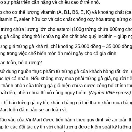
cho sự phát triển cân nặng và chiều cao ở trẻ nhỏ.
cho cơ thể lượng vitamin (A, B1, B6, E, K) và khoáng chất (can
 vitamin E, selen hữu cơ và các chất chống oxy hóa trong trứng c
 trứng chứa lượng lớn cholesterol (100g trứng chứa 600mg chol
ng gà cũng đồng thời chứa nguồn chất béo quý lecithin – giúp ngă
ng giá trứng gà khá rẻ, chỉ khoảng 25.000 đồng – 35.000 đồng/
ụng trong việc chế biến món ăn mỗi ngày cho cả gia đình.
 an toàn, bổ dưỡng?
ử dụng nguồn thực phẩm từ trứng gà của khách hàng rất lớn, 
trục lợi cá nhân. Nếu không may mua phải trứng gà giả, người t
, thành phần của trứng gà giả hiện chưa được công bố chính 
 chất dẻo, phèn chua thì vô cùng nguy hiểm.
(Nguồn VNExpress)
 chỉ bán trứng gà uy tín, khách hàng có thể tham khảo mua hà
Mart luôn đảm bảo sự an toàn vì:
 đầu vào của VinMart được tiến hành theo quy định về an toàn 
từ các đối tác uy tín với chất lượng được kiểm soát kỹ lưỡng 