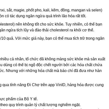
xi, sắt, magie, phốt pho, kali, kẽm, đồng, mangan và selen)
òn có tác dụng ngăn ngừa quá trình lão hóa rất tốt.
esterol) nên không tốt cho sức khỏe. Tuy nhiên, có thể bạn
n ngừa tích lũy và đào thải cholesterol ra khỏi cơ thể.
10 quả. Với mức giá này, bạn có thể mua tích trữ trong ngăn
nhiều cá nhân, tổ chức đã không màng sức khỏe mà sản xuất
iêu dùng có thể bị ngộ độc chết người bởi các hóa chất chứa
thức. Nhưng với những hóa chất mà báo chí đã đưa như hàn
ng qua tính năng Đi Chợ trên app VinID, hàng hóa được cung
thực phẩm của Bộ Y tế.
theo quy trình quản lý chất lượng nghiêm ngặt.