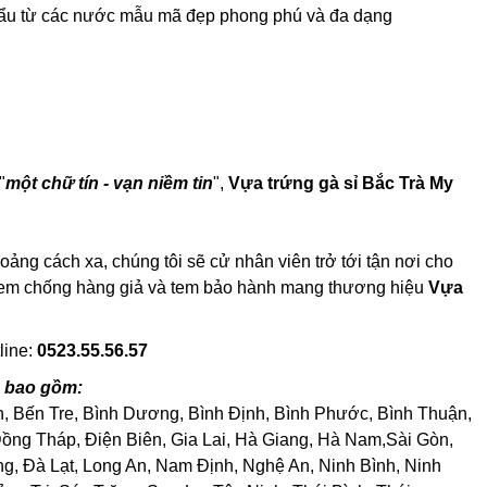
khẩu từ các nước mẫu mã đẹp phong phú và đa dạng
"
một chữ tín - vạn niềm tin
",
Vựa trứng gà sỉ Bắc Trà My
ng cách xa, chúng tôi sẽ cử nhân viên trở tới tận nơi cho
có tem chống hàng giả và tem bảo hành mang thương hiệu
Vựa
line:
0523.55.56.57
c bao gồm:
h, Bến Tre, Bình Dương, Bình Định, Bình Phước, Bình Thuận,
ng Tháp, Điện Biên, Gia Lai, Hà Giang, Hà Nam,Sài Gòn,
, Đà Lạt, Long An, Nam Định, Nghệ An, Ninh Bình, Ninh