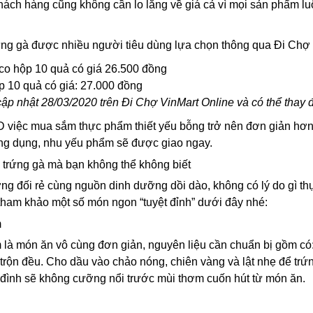
ách hàng cũng không cần lo lắng về giá cả vì mọi sản phẩm lu
ng gà được nhiều người tiêu dùng lựa chọn thông qua Đi Chợ 
co hộp 10 quả có giá 26.500 đồng
 10 quả có giá: 27.000 đồng
ập nhật 28/03/2020 trên Đi Chợ VinMart Online và có thể thay đ
D việc mua sắm thực phẩm thiết yếu bỗng trở nên đơn giản hơn v
ng dụng, nhu yếu phẩm sẽ được giao ngay.
trứng gà mà bạn không thể không biết
ơng đối rẻ cùng nguồn dinh dưỡng dồi dào, không có lý do gì t
ham khảo một số món ngon “tuyệt đỉnh” dưới đây nhé:
m
 là món ăn vô cùng đơn giản, nguyên liệu cần chuẩn bị gồm có: t
à trộn đều. Cho dầu vào chảo nóng, chiên vàng và lật nhẹ để tr
a đình sẽ không cưỡng nổi trước mùi thơm cuốn hút từ món ăn.