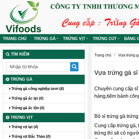
TRANG CHỦ
TRỨNG GÀ
TRỨNG VỊT
TRỨNG CÚT
BẢNG G
TÌM KIẾM
Trang chủ
Vựa trứng gà
Vựa trứng gà sỉ
TRỨNG GÀ
Chuyên cung cấp sĩ l
Trứng gà công nghiệp tươi (
8
)
hàng,tiệm bánh công
Trứng gà ác lạt (
0
)
Trứng gà ác lộn (
0
)
Bỏ sỉ trứng gà trứn
TRỨNG VỊT
Cung cấp trứng gà, t
Trứng vịt lạt (
4
)
trứng thì sẽ có ngườ
Trứng vịt Bắc Thảo (
0
)