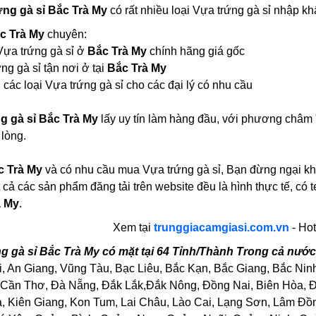
ứng gà sỉ Bắc Trà My
có rất nhiều loại Vựa trứng gà sỉ nhập 
ắc Trà My
chuyên:
 Vựa trứng gà sỉ ở
Bắc Trà My
chính hãng giá gốc
ng gà sỉ tận nơi ở tại
Bắc Trà My
các loại Vựa trứng gà sỉ cho các đại lý có nhu cầu
g gà sỉ Bắc Trà My
lấy uy tín làm hàng đầu, với phương châm 
 lòng.
c Trà My
và có nhu cầu mua Vựa trứng gà sỉ, Bạn đừng ngại khoả
 cả các sản phẩm đăng tải trên website đều là hình thực tế, 
à My
.
Xem tại
trunggiacamgiasi.com.vn
- Hot
g gà sỉ Bắc Trà My có mặt tại 64 Tỉnh/Thành Trong cả nướ
, An Giang, Vũng Tàu, Bạc Liêu, Bắc Kạn, Bắc Giang, Bắc Nin
Cần Thơ, Đà Nẵng, Đắk Lắk,Đắk Nông, Đồng Nai, Biên Hòa, Đồ
Kiên Giang, Kon Tum, Lai Châu, Lào Cai, Lạng Sơn, Lâm Đồng