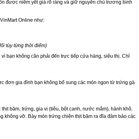
ôn được niêm yết giá rõ ràng và giữ nguyên chủ trương bình
VinMart Online như:
ổi tùy từng thời điểm)
ì bạn không cần phải đến trực tiếp cửa hàng, siêu thị. Chỉ
hực đơn gia đình bạn không bổ sung các món ngon từ trứng gà
hịt băm, trứng, gia vị (tiêu, bột canh, nước mắm), hành khô.
ứng không vỡ. Bày món trứng chiên thịt băm ra đĩa đảm bảo các