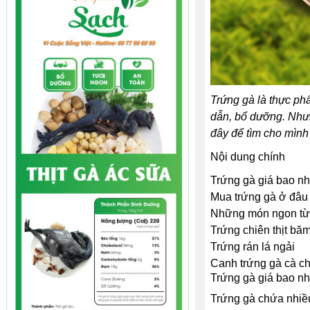
Trứng gà là thực ph
dẫn, bổ dưỡng. Nhưn
đây để tìm cho mình
Nội dung chính
Trứng gà giá bao nh
Mua trứng gà ở đâu
Những món ngon từ 
Trứng chiên thịt bă
Trứng rán lá ngải
Canh trứng gà cà c
Trứng gà giá bao nh
Trứng gà chứa nhiều 