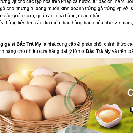
rứng vịt cho các tạp hóa trên khắp cả nước, từ bắc chí nam luô
ng gà cho những ai đang muốn kinh doanh trứng gà trứng vịt với
ho các quán cơm, quán ăn, nhà hàng, quán nhậu.
ửa hàng tiện lợi, các địa điểm bán hàng bách hóa như Vinma
g gà sỉ Bắc Trà My
là nhà cung cấp & phân phối chính thức các
nh hãng cho nhiều cửa hàng đại lý lớn ở
Bắc Trà My
và trên to