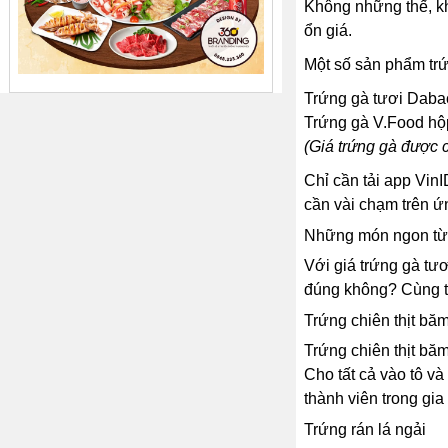
Không những thế, kh
ổn giá.
Một số sản phẩm trứ
Trứng gà tươi Daba
Trứng gà V.Food hộp
(Giá trứng gà được c
Chỉ cần tải app VinI
cần vài chạm trên ứ
Những món ngon từ 
Với giá trứng gà tư
đúng không? Cùng t
Trứng chiên thịt bă
Trứng chiên thịt băm
Cho tất cả vào tô v
thành viên trong gi
Trứng rán lá ngải