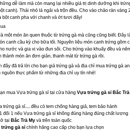
ững dễ làm mà còn mang lại nhiều giá trị dinh dưỡng khi trứng
u, bột canh). Thái nhỏ lá ngải và trộn đều. Cho vào chảo rán và
a bột canh pha với chanh và ớt tươi đấy!
hua
à một món ăn quen thuộc từ trứng gà mà cũng cũng biết. Đây l
ón canh cầu kỳ cho bữa tối. Nguyên liệu món canh trứng gồm có:
cho nước và gia vị vào đun sôi. Cho trứng vào khuấy đều và n
n thành món ăn đơn giản, thanh mát từ trứng gà rồi.
ên đây đã trả lời cho bạn giá trứng gà và địa chỉ mua trứng gà
 nguồn thực phẩm từ những địa chỉ uy tín nhé!
bạn mua Vựa trứng gà sỉ tại cửa hàng
Vựa trứng gà sỉ Bắc Trà
a trứng gà sỉ.... đều có tem chống hàng giả, tem bảo hành
1 đổi 1 nếu Vựa trứng gà sỉ không đúng hàng đúng chất lượng
 ở tại
Bắc Trà My
và trên toàn quốc
trứng gà sỉ
chính hãng cao cấp cho bạn lựa chọn