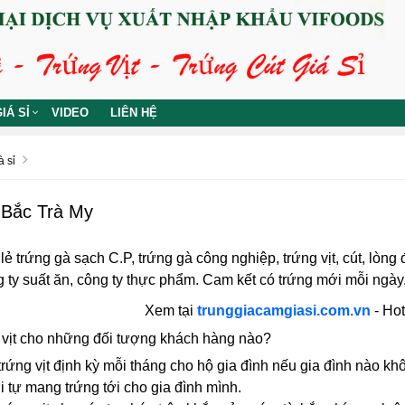
IÁ SỈ
VIDEO
LIÊN HỆ
 sỉ
 Bắc Trà My
ẻ trứng gà sạch C.P, trứng gà công nghiệp, trứng vịt, cút, lòng 
 ty suất ăn, công ty thực phẩm. Cam kết có trứng mới mỗi ngày
Xem tại
trunggiacamgiasi.com.vn
- Hot
g vịt cho những đối tượng khách hàng nào?
rứng vịt định kỳ mỗi tháng cho hộ gia đình nếu gia đình nào kh
i tự mang trứng tới cho gia đình mình.