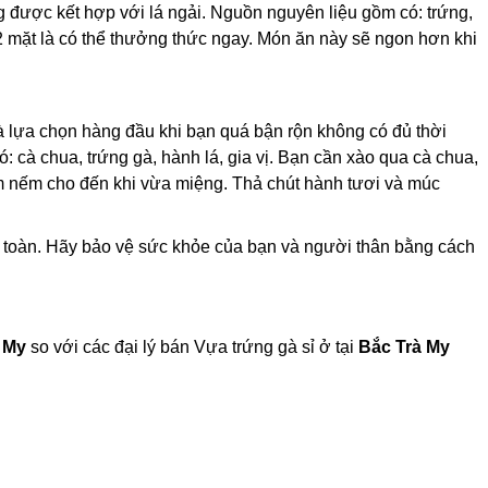
 được kết hợp với lá ngải. Nguồn nguyên liệu gồm có: trứng,
ng 2 mặt là có thể thưởng thức ngay. Món ăn này sẽ ngon hơn khi
à lựa chọn hàng đầu khi bạn quá bận rộn không có đủ thời
 cà chua, trứng gà, hành lá, gia vị. Bạn cần xào qua cà chua,
êm nếm cho đến khi vừa miệng. Thả chút hành tươi và múc
 an toàn. Hãy bảo vệ sức khỏe của bạn và người thân bằng cách
 My
so với các đại lý bán Vựa trứng gà sỉ ở tại
Bắc Trà My