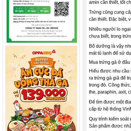
amin cần thiết, tốt 
Trứng cũng cung cấp 
cần thiết. Đặc biệt,
Nhiều người lo ngại
chưa biết, trong trứ
Bổ dưỡng là vậy như
mát tủ lạnh để sử d
Mua trứng gà ở đâu
Hiểu được nhu cầu s
ra trứng gà giả để 
trong đó. Công thức
the, paraphin, axit,
Để tìm được một địa
cấp từ hệ thống Vin
Quy trình kiểm soát
Sản phẩm được nhập 