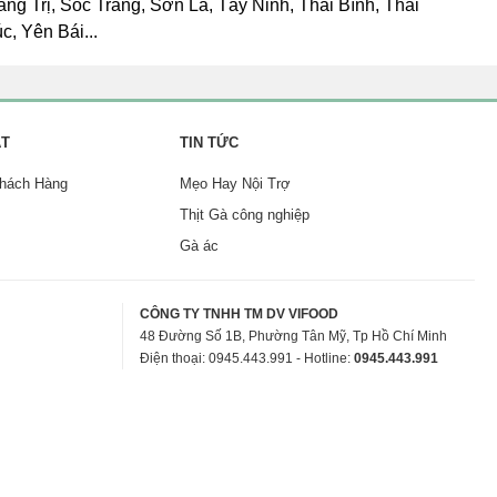
 Trị, Sóc Trăng, Sơn La, Tây Ninh, Thái Bình, Thái
, Yên Bái...
ẬT
TIN TỨC
Khách Hàng
Mẹo Hay Nội Trợ
Thịt Gà công nghiệp
Gà ác
CÔNG TY TNHH TM DV VIFOOD
48 Đường Số 1B, Phường Tân Mỹ, Tp Hồ Chí Minh
Điện thoại: 0945.443.991 - Hotline:
0945.443.991