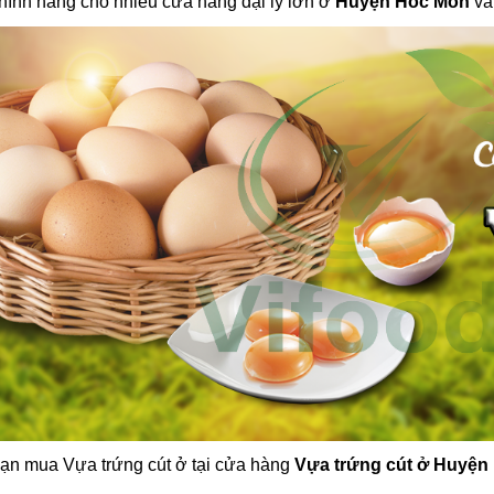
ính hãng cho nhiều cửa hàng đại lý lớn ở
Huyện Hóc Môn
và 
bạn mua Vựa trứng cút ở tại cửa hàng
Vựa trứng cút ở Huyện