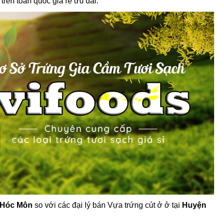
trên toàn quốc giá rẻ ưu đãi.
 Hóc Môn
so với các đại lý bán Vựa trứng cút ở ở tại
Huyện