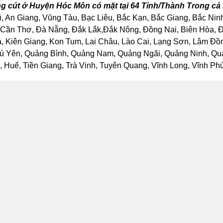
g cút ở Huyện Hóc Môn có mặt tại 64 Tỉnh/Thành Trong c
, An Giang, Vũng Tàu, Bạc Liêu, Bắc Kạn, Bắc Giang, Bắc Nin
Cần Thơ, Đà Nẵng, Đắk Lắk,Đắk Nông, Đồng Nai, Biên Hòa, Đồ
Kiên Giang, Kon Tum, Lai Châu, Lào Cai, Lạng Sơn, Lâm Đồng
ú Yên, Quảng Bình, Quảng Nam, Quảng Ngãi, Quảng Ninh, Quảng
Huế, Tiền Giang, Trà Vinh, Tuyên Quang, Vĩnh Long, Vĩnh Phúc