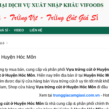
IÁ SỈ
VIDEO
LIÊN HỆ
út ở
ở Huyện Hóc Môn
ng ty mua bán, cung cấp và phân phối
Vựa trứng cút ở Huyệ
t ở Huyện Hóc Môn
. Hiện nay trên địa bàn ở tại
Huyện Hóc M
 tìm được đại lý cửa hàng bán Vựa trứng cút ở uy tín tốt nhất 
t Nam, Shop cửa hàng
Vựa trứng cút ở Huyện Hóc Môn
đi đầu 
Xem tại
trunggiacamgiasi.com.vn
- Hot
ng cút ở Huyện Hóc Môn
là nhà cung cấp & phân phối chính th