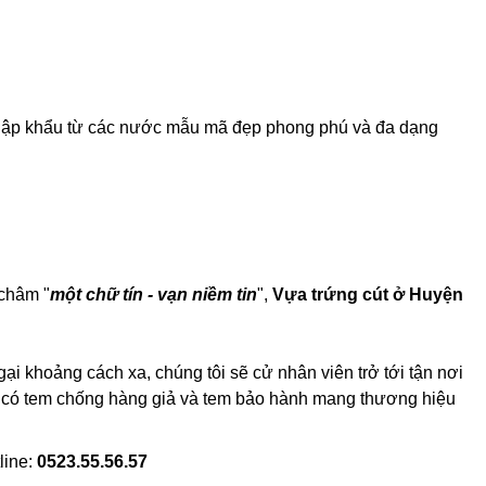
 nhập khẩu từ các nước mẫu mã đẹp phong phú và đa dạng
 châm "
một chữ tín - vạn niềm tin
",
Vựa trứng cút ở Huyện
i khoảng cách xa, chúng tôi sẽ cử nhân viên trở tới tận nơi
ế, có tem chống hàng giả và tem bảo hành mang thương hiệu
line:
0523.55.56.57