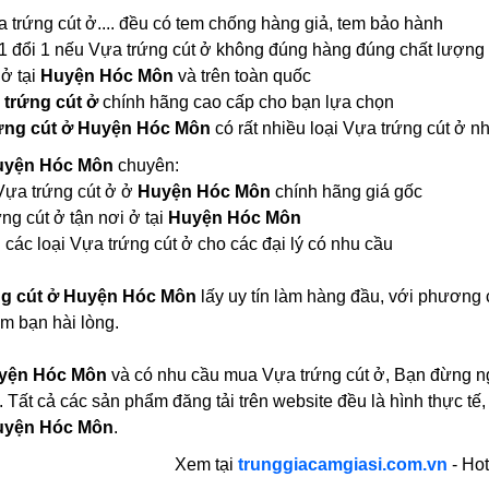
a trứng cút ở.... đều có tem chống hàng giả, tem bảo hành
1 đổi 1 nếu Vựa trứng cút ở không đúng hàng đúng chất lượng
 ở tại
Huyện Hóc Môn
và trên toàn quốc
 trứng cút ở
chính hãng cao cấp cho bạn lựa chọn
ứng cút ở Huyện Hóc Môn
có rất nhiều loại Vựa trứng cút ở
Huyện Hóc Môn
chuyên:
 Vựa trứng cút ở ở
Huyện Hóc Môn
chính hãng giá gốc
ng cút ở tận nơi ở tại
Huyện Hóc Môn
các loại Vựa trứng cút ở cho các đại lý có nhu cầu
ng cút ở Huyện Hóc Môn
lấy uy tín làm hàng đầu, với phương
m bạn hài lòng.
yện Hóc Môn
và có nhu cầu mua Vựa trứng cút ở, Bạn đừng ngạ
 Tất cả các sản phẩm đăng tải trên website đều là hình thực t
Huyện Hóc Môn
.
Xem tại
trunggiacamgiasi.com.vn
- Hot