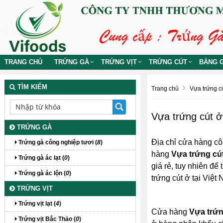
TRANG CHỦ
TRỨNG GÀ
TRỨNG VỊT
TRỨNG CÚT
BẢNG G
TÌM KIẾM
Trang chủ
Vựa trứng c
Vựa trứng cút 
TRỨNG GÀ
Địa chỉ cửa hàng cô
Trứng gà công nghiệp tươi (
8
)
hàng
Vựa trứng cú
Trứng gà ác lạt (
0
)
giá rẻ, tuy nhiên để
Trứng gà ác lộn (
0
)
trứng cút ở tại Việ
TRỨNG VỊT
Trứng vịt lạt (
4
)
Cửa hàng
Vựa trứ
Trứng vịt Bắc Thảo (
0
)