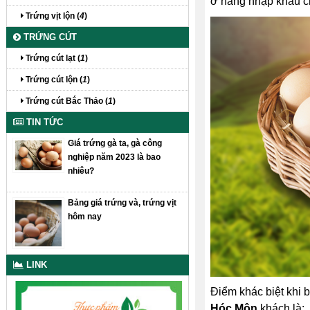
ở hàng nhập khẩu ch
Trứng vịt lộn (
4
)
TRỨNG CÚT
Trứng cút lạt (
1
)
Trứng cút lộn (
1
)
Trứng cút Bắc Thảo (
1
)
TIN TỨC
Giá trứng gà ta, gà công
nghiệp năm 2023 là bao
nhiêu?
Bảng giá trứng và, trứng vịt
hôm nay
LINK
Điểm khác biệt khi 
Hóc Môn
khách là: