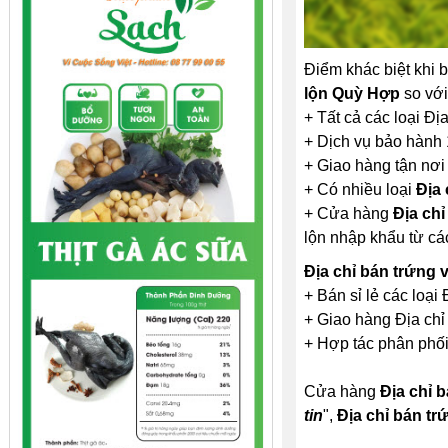
Điểm khác biệt khi b
lộn Quỳ Hợp
so với 
+ Tất cả các loại Địa
+ Dịch vụ bảo hành 1
+ Giao hàng tận nơi
+ Có nhiều loại
Địa 
+ Cửa hàng
Địa chỉ
lộn nhập khẩu từ c
Địa chỉ bán trứng v
+ Bán sỉ lẻ các loại 
+ Giao hàng Địa chỉ b
+ Hợp tác phân phối 
Cửa hàng
Địa chỉ b
tin
",
Địa chỉ bán tr