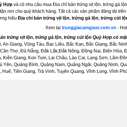
ỳ Hợp
và có nhu cầu mua Địa chỉ bán trứng vịt lộn, trứng gà lộ
 tận nơi cho quý khách hàng. Tất cả các sản phẩm đăng tải trên
ơng hiệu
Địa chỉ bán trứng vịt lộn, trứng gà lộn, trứng cút 
Xem tại
trunggiacamgiasi.com.vn
- Hot
án trứng vịt lộn, trứng gà lộn, trứng cút lộn Quỳ Hợp có m
, An Giang, Vũng Tàu, Bạc Liêu, Bắc Kạn, Bắc Giang, Bắc Nin
Cần Thơ, Đà Nẵng, Đắk Lắk,Đắk Nông, Đồng Nai, Biên Hòa, Đồ
Kiên Giang, Kon Tum, Lai Châu, Lào Cai, Lạng Sơn, Lâm Đồng
ú Yên, Quảng Bình, Quảng Nam, Quảng Ngãi, Quảng Ninh, Quảng
Huế, Tiền Giang, Trà Vinh, Tuyên Quang, Vĩnh Long, Vĩnh Phúc