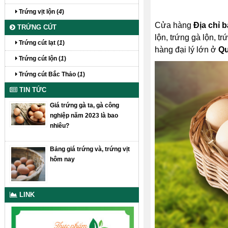
Trứng vịt lộn (
4
)
Cửa hàng
Địa chỉ b
TRỨNG CÚT
lộn, trứng gà lộn, t
Trứng cút lạt (
1
)
hàng đại lý lớn ở
Q
Trứng cút lộn (
1
)
Trứng cút Bắc Thảo (
1
)
TIN TỨC
Giá trứng gà ta, gà công
nghiệp năm 2023 là bao
nhiêu?
Bảng giá trứng và, trứng vịt
hôm nay
LINK