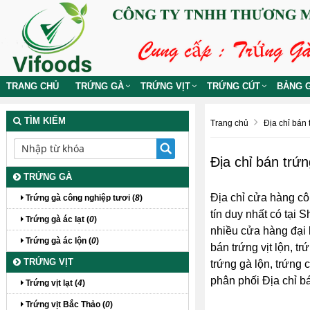
TRANG CHỦ
TRỨNG GÀ
TRỨNG VỊT
TRỨNG CÚT
BẢNG G
TÌM KIẾM
Trang chủ
Địa chỉ bán t
Địa chỉ bán trứn
TRỨNG GÀ
Địa chỉ cửa hàng cô
Trứng gà công nghiệp tươi (
8
)
tín duy nhất có tại
Trứng gà ác lạt (
0
)
nhiều cửa hàng đại l
Trứng gà ác lộn (
0
)
bán trứng vịt lộn, tr
TRỨNG VỊT
trứng gà lộn, trứng 
phân phối Địa chỉ bán
Trứng vịt lạt (
4
)
Trứng vịt Bắc Thảo (
0
)