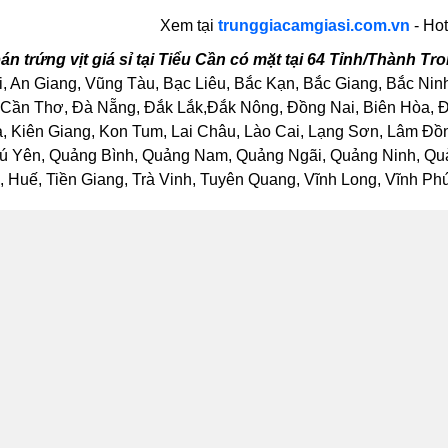
Xem tại
trunggiacamgiasi.com.vn
- Hot
án trứng vịt giá sỉ tại Tiểu Cần có mặt tại 64 Tỉnh/Thành T
, An Giang, Vũng Tàu, Bạc Liêu, Bắc Kạn, Bắc Giang, Bắc Nin
Cần Thơ, Đà Nẵng, Đắk Lắk,Đắk Nông, Đồng Nai, Biên Hòa, Đồ
Kiên Giang, Kon Tum, Lai Châu, Lào Cai, Lạng Sơn, Lâm Đồng
ú Yên, Quảng Bình, Quảng Nam, Quảng Ngãi, Quảng Ninh, Quảng
Huế, Tiền Giang, Trà Vinh, Tuyên Quang, Vĩnh Long, Vĩnh Phúc