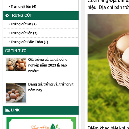
Cửa hàng
Địa chỉ b
Trứng vịt lộn (
4
)
hiệu, Địa chỉ bán tr
TRỨNG CÚT
Trứng cút lạt (
1
)
Trứng cút lộn (
1
)
Trứng cút Bắc Thảo (
1
)
TIN TỨC
Giá trứng gà ta, gà công
nghiệp năm 2023 là bao
nhiêu?
Bảng giá trứng và, trứng vịt
hôm nay
LINK
Điểm khác biệt khi b