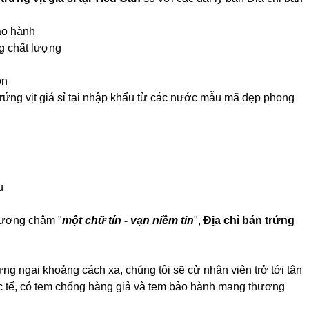
bảo hành
ng chất lượng
ọn
 trứng vịt giá sỉ tại nhập khẩu từ các nước mẫu mã đẹp phong
u
hương châm "
một chữ tín - vạn niềm tin
",
Địa chỉ bán trứng
ừng ngại khoảng cách xa, chúng tôi sẽ cử nhân viên trở tới tận
ực tế, có tem chống hàng giả và tem bảo hành mang thương