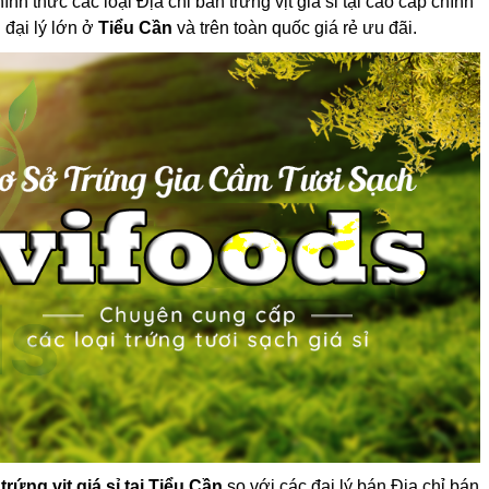
h thức các loại Địa chỉ bán trứng vịt giá sỉ tại cao cấp chính
 đại lý lớn ở
Tiểu Cần
và trên toàn quốc giá rẻ ưu đãi.
trứng vịt giá sỉ tại Tiểu Cần
so với các đại lý bán Địa chỉ bán