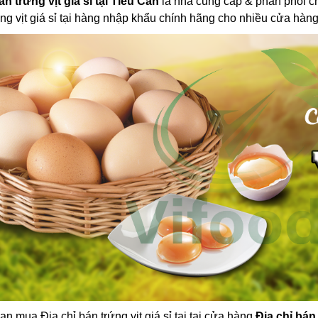
án trứng vịt giá sỉ tại Tiểu Cần
là nhà cung cấp & phân phối chín
ứng vịt giá sỉ tại hàng nhập khẩu chính hãng cho nhiều cửa hàng
ạn mua Địa chỉ bán trứng vịt giá sỉ tại tại cửa hàng
Địa chỉ bán 