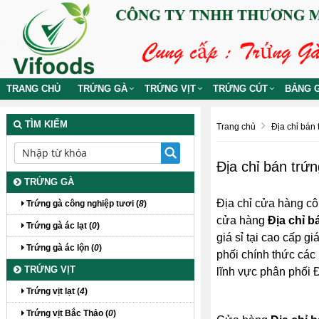
TRANG CHỦ
TRỨNG GÀ
TRỨNG VỊT
TRỨNG CÚT
BẢNG G
TÌM KIẾM
Trang chủ
Địa chỉ bán t
Địa chỉ bán trứng
TRỨNG GÀ
Địa chỉ cửa hàng cô
Trứng gà công nghiệp tươi (
8
)
cửa hàng
Địa chỉ bá
Trứng gà ác lạt (
0
)
giá sỉ tại cao cấp gi
Trứng gà ác lộn (
0
)
phối chính thức các 
TRỨNG VỊT
lĩnh vực phân phối Đị
Trứng vịt lạt (
4
)
Trứng vịt Bắc Thảo (
0
)