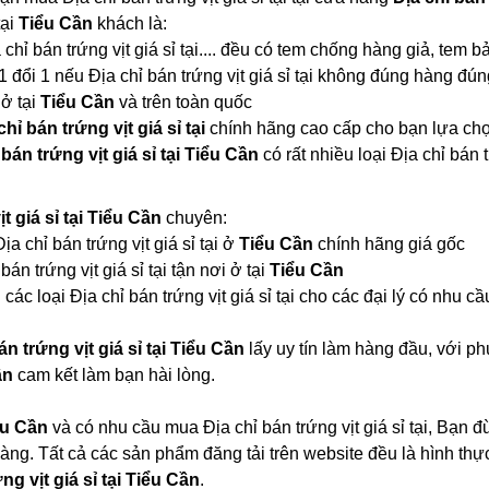
tại
Tiểu Cần
khách là:
 chỉ bán trứng vịt giá sỉ tại.... đều có tem chống hàng giả, tem 
 đổi 1 nếu Địa chỉ bán trứng vịt giá sỉ tại không đúng hàng đú
 ở tại
Tiểu Cần
và trên toàn quốc
chỉ bán trứng vịt giá sỉ tại
chính hãng cao cấp cho bạn lựa ch
 bán trứng vịt giá sỉ tại Tiểu Cần
có rất nhiều loại Địa chỉ bán
ịt giá sỉ tại Tiểu Cần
chuyên:
Địa chỉ bán trứng vịt giá sỉ tại ở
Tiểu Cần
chính hãng giá gốc
án trứng vịt giá sỉ tại tận nơi ở tại
Tiểu Cần
ác loại Địa chỉ bán trứng vịt giá sỉ tại cho các đại lý có nhu cầ
án trứng vịt giá sỉ tại Tiểu Cần
lấy uy tín làm hàng đầu, với p
ần
cam kết làm bạn hài lòng.
ểu Cần
và có nhu cầu mua Địa chỉ bán trứng vịt giá sỉ tại, Bạn đ
àng. Tất cả các sản phẩm đăng tải trên website đều là hình th
ng vịt giá sỉ tại Tiểu Cần
.