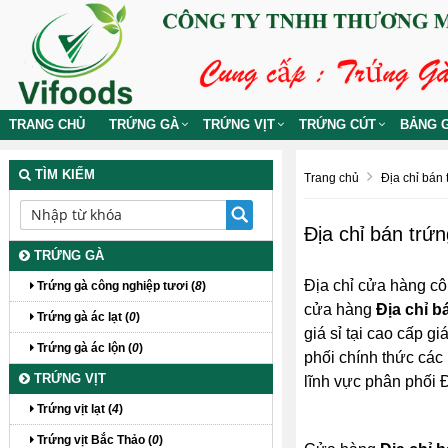
TRANG CHỦ
TRỨNG GÀ
TRỨNG VỊT
TRỨNG CÚT
BẢNG G
TÌM KIẾM
Trang chủ
Địa chỉ bán t
Địa chỉ bán trứn
TRỨNG GÀ
Địa chỉ cửa hàng cô
Trứng gà công nghiệp tươi (
8
)
cửa hàng
Địa chỉ b
Trứng gà ác lạt (
0
)
giá sỉ tại cao cấp gi
Trứng gà ác lộn (
0
)
phối chính thức các 
TRỨNG VỊT
lĩnh vực phân phối Đ
Trứng vịt lạt (
4
)
Trứng vịt Bắc Thảo (
0
)