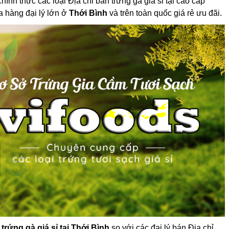
ính thức các loại Địa chỉ bán trứng gà giá sỉ tại cao cấp
a hàng đại lý lớn ở
Thới Bình
và trên toàn quốc giá rẻ ưu đãi.
 trứng gà giá sỉ tại Thới Bình
so với các đại lý bán Địa chỉ