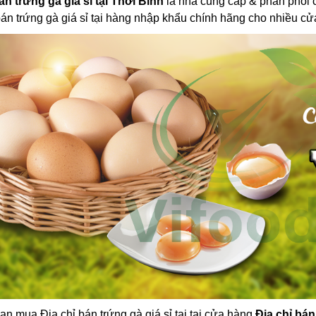
án trứng gà giá sỉ tại Thới Bình
là nhà cung cấp & phân phối ch
bán trứng gà giá sỉ tại hàng nhập khẩu chính hãng cho nhiều cử
ạn mua Địa chỉ bán trứng gà giá sỉ tại tại cửa hàng
Địa chỉ bán