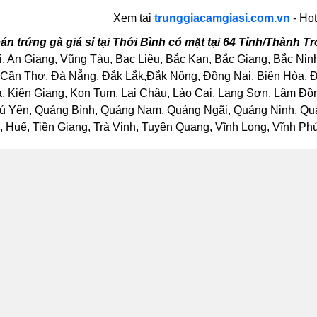
Xem tại
trunggiacamgiasi.com.vn
- Hot
án trứng gà giá sỉ tại Thới Bình có mặt tại 64 Tỉnh/Thành 
, An Giang, Vũng Tàu, Bạc Liêu, Bắc Kạn, Bắc Giang, Bắc Nin
Cần Thơ, Đà Nẵng, Đắk Lắk,Đắk Nông, Đồng Nai, Biên Hòa, Đồ
Kiên Giang, Kon Tum, Lai Châu, Lào Cai, Lạng Sơn, Lâm Đồng
ú Yên, Quảng Bình, Quảng Nam, Quảng Ngãi, Quảng Ninh, Quảng
Huế, Tiền Giang, Trà Vinh, Tuyên Quang, Vĩnh Long, Vĩnh Phúc