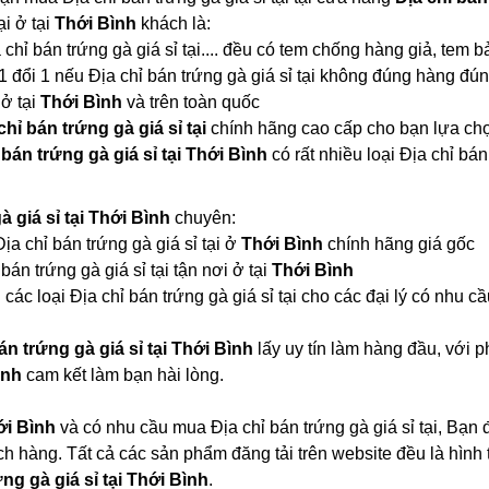
ại ở tại
Thới Bình
khách là:
a chỉ bán trứng gà giá sỉ tại.... đều có tem chống hàng giả, tem 
1 đổi 1 nếu Địa chỉ bán trứng gà giá sỉ tại không đúng hàng đú
 ở tại
Thới Bình
và trên toàn quốc
chỉ bán trứng gà giá sỉ tại
chính hãng cao cấp cho bạn lựa ch
 bán trứng gà giá sỉ tại Thới Bình
có rất nhiều loại Địa chỉ b
à giá sỉ tại Thới Bình
chuyên:
Địa chỉ bán trứng gà giá sỉ tại ở
Thới Bình
chính hãng giá gốc
bán trứng gà giá sỉ tại tận nơi ở tại
Thới Bình
các loại Địa chỉ bán trứng gà giá sỉ tại cho các đại lý có nhu cầ
án trứng gà giá sỉ tại Thới Bình
lấy uy tín làm hàng đầu, với
ình
cam kết làm bạn hài lòng.
ới Bình
và có nhu cầu mua Địa chỉ bán trứng gà giá sỉ tại, Bạn 
ch hàng. Tất cả các sản phẩm đăng tải trên website đều là hìn
ứng gà giá sỉ tại Thới Bình
.