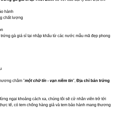
bảo hành
ng chất lượng
ọn
án trứng gà giá sỉ tại nhập khẩu từ các nước mẫu mã đẹp phong
u
 phương châm "
một chữ tín - vạn niềm tin
",
Địa chỉ bán trứng
đừng ngại khoảng cách xa, chúng tôi sẽ cử nhân viên trở tới
h thực tế, có tem chống hàng giả và tem bảo hành mang thương