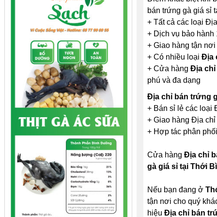
bán trứng gà giá sỉ t
+ Tất cả các loại Đị
+ Dịch vụ bảo hành 
+ Giao hàng tận nơi
+ Có nhiều loại
Địa 
+ Cửa hàng
Địa chỉ
phú và đa dạng
Địa chỉ bán trứng g
+ Bán sỉ lẻ các loại 
+ Giao hàng Địa chỉ 
+ Hợp tác phân phối 
Cửa hàng
Địa chỉ b
gà giá sỉ tại Thới B
Nếu bạn đang ở
Th
tận nơi cho quý khá
hiệu
Địa chỉ bán tr