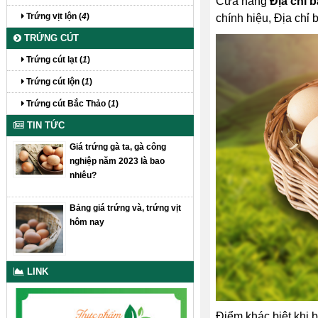
Cửa hàng
Địa chỉ b
Trứng vịt lộn (
4
)
chính hiệu, Địa chỉ 
TRỨNG CÚT
Trứng cút lạt (
1
)
Trứng cút lộn (
1
)
Trứng cút Bắc Thảo (
1
)
TIN TỨC
Giá trứng gà ta, gà công
nghiệp năm 2023 là bao
nhiêu?
Bảng giá trứng và, trứng vịt
hôm nay
LINK
Điểm khác biệt khi b