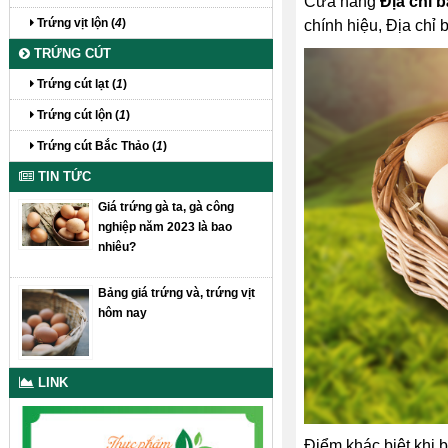
Cửa hàng
Địa chỉ b
Trứng vịt lộn (
4
)
chính hiệu, Địa chỉ 
TRỨNG CÚT
Trứng cút lạt (
1
)
Trứng cút lộn (
1
)
Trứng cút Bắc Thảo (
1
)
TIN TỨC
Giá trứng gà ta, gà công
nghiệp năm 2023 là bao
nhiêu?
Bảng giá trứng và, trứng vịt
hôm nay
LINK
Điểm khác biệt khi b