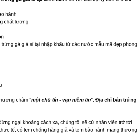
bảo hành
ng chất lượng
ọn
án trứng gà giá sỉ tại nhập khẩu từ các nước mẫu mã đẹp phong
u
 phương châm "
một chữ tín - vạn niềm tin
",
Địa chỉ bán trứng
đừng ngại khoảng cách xa, chúng tôi sẽ cử nhân viên trở tới
h thực tế, có tem chống hàng giả và tem bảo hành mang thương