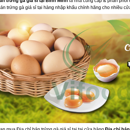
án trứng gà giá sỉ tại Bình Minh
là nhà cung cấp & phân phối ch
bán trứng gà giá sỉ tại hàng nhập khẩu chính hãng cho nhiều cử
ạn mua Địa chỉ bán trứng gà giá sỉ tại tại cửa hàng
Địa chỉ bán