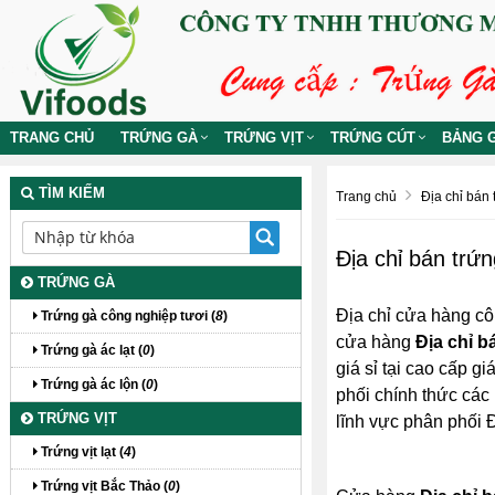
TRANG CHỦ
TRỨNG GÀ
TRỨNG VỊT
TRỨNG CÚT
BẢNG G
TÌM KIẾM
Trang chủ
Địa chỉ bán t
Địa chỉ bán trứn
TRỨNG GÀ
Địa chỉ cửa hàng cô
Trứng gà công nghiệp tươi (
8
)
cửa hàng
Địa chỉ b
Trứng gà ác lạt (
0
)
giá sỉ tại cao cấp gi
Trứng gà ác lộn (
0
)
phối chính thức các 
TRỨNG VỊT
lĩnh vực phân phối Đ
Trứng vịt lạt (
4
)
Trứng vịt Bắc Thảo (
0
)