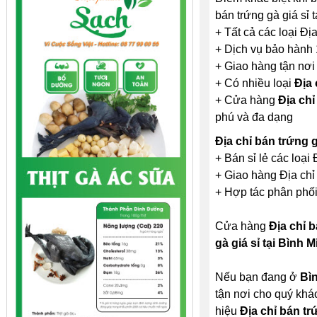
bán trứng gà giá sỉ t
+ Tất cả các loại Đị
+ Dịch vụ bảo hành 
+ Giao hàng tận nơi
+ Có nhiều loại
Địa 
+ Cửa hàng
Địa chỉ
phú và đa dạng
Địa chỉ bán trứng g
+ Bán sỉ lẻ các loại 
+ Giao hàng Địa chỉ 
+ Hợp tác phân phối 
Cửa hàng
Địa chỉ b
gà giá sỉ tại Bình 
Nếu bạn đang ở
Bì
tận nơi cho quý khá
hiệu
Địa chỉ bán tr