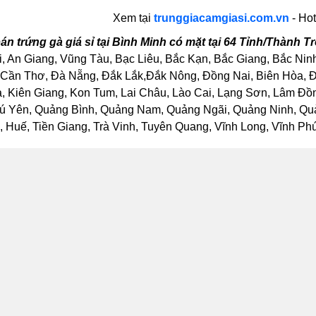
Xem tại
trunggiacamgiasi.com.vn
- Hot
án trứng gà giá sỉ tại Bình Minh có mặt tại 64 Tỉnh/Thành 
, An Giang, Vũng Tàu, Bạc Liêu, Bắc Kạn, Bắc Giang, Bắc Nin
Cần Thơ, Đà Nẵng, Đắk Lắk,Đắk Nông, Đồng Nai, Biên Hòa, Đồ
Kiên Giang, Kon Tum, Lai Châu, Lào Cai, Lạng Sơn, Lâm Đồng
ú Yên, Quảng Bình, Quảng Nam, Quảng Ngãi, Quảng Ninh, Quảng
Huế, Tiền Giang, Trà Vinh, Tuyên Quang, Vĩnh Long, Vĩnh Phúc