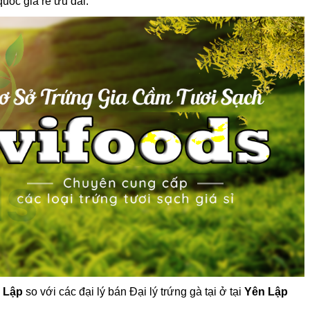
quốc giá rẻ ưu đãi.
n Lập
so với các đại lý bán Đại lý trứng gà tại ở tại
Yên Lập