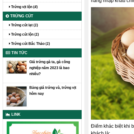
hàng nhập khẩu chí
Trứng vịt lộn (
4
)
TRỨNG CÚT
Trứng cút lạt (
1
)
Trứng cút lộn (
1
)
Trứng cút Bắc Thảo (
1
)
TIN TỨC
Giá trứng gà ta, gà công
nghiệp năm 2023 là bao
nhiêu?
Bảng giá trứng và, trứng vịt
hôm nay
LINK
Điểm khác biệt khi b
khách là: