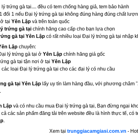
i lý trứng gà tại.... đều có tem chống hàng giả, tem bảo hành
1 đổi 1 nếu Đại lý trứng gà tại không đúng hàng đúng chất lượ
 ở tại
Yên Lập
và trên toàn quốc
lý trứng gà tại
chính hãng cao cấp cho bạn lựa chọn
trứng gà tại Yên Lập
có rất nhiều loại Đại lý trứng gà tại nh
 Yên Lập
chuyên:
Đại lý trứng gà tại ở
Yên Lập
chính hãng giá gốc
rứng gà tại tận nơi ở tại
Yên Lập
các loại Đại lý trứng gà tại cho các đại lý có nhu cầu
ứng gà tại Yên Lập
lấy uy tín làm hàng đầu, với phương châm "
.
n Lập
và có nhu cầu mua Đại lý trứng gà tại, Bạn đừng ngại kho
 cả các sản phẩm đăng tải trên website đều là hình thực tế, 
ập
.
Xem tại
trunggiacamgiasi.com.vn
- Hot