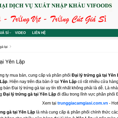
IÁ SỈ
VIDEO
LIÊN HỆ
gà tại
tại Yên Lập
ng ty mua bán, cung cấp và phân phối
Đại lý trứng gà tại Yên
 Lập
. Hiện nay trên địa bàn ở tại
Yên Lập
có rất nhiều cửa hàng 
 bán Đại lý trứng gà tại uy tín tốt nhất không phải là dễ. Là nhà
ng
Đại lý trứng gà tại Yên Lập
đi đầu trong lĩnh vực phân phối Đ
Xem tại
trunggiacamgiasi.com.vn
- Hot
ứng gà tại Yên Lập
là nhà cung cấp & phân phối chính thức các lo