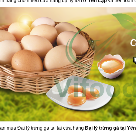
nh hãng cho nhiều cửa hàng đại lý lớn ở
Yên Lập
và trên toàn 
ạn mua Đại lý trứng gà tại tại cửa hàng
Đại lý trứng gà tại Yê