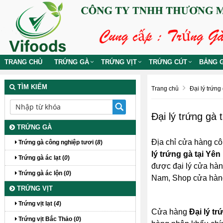
TRANG CHỦ
TRỨNG GÀ
TRỨNG VỊT
TRỨNG CÚT
BẢNG G
TÌM KIẾM
Trang chủ
Đại lý trứng 
Đại lý trứng gà 
TRỨNG GÀ
Địa chỉ cửa hàng cô
Trứng gà công nghiệp tươi (
8
)
lý trứng gà tại Yên
Trứng gà ác lạt (
0
)
được đại lý cửa hàng
Trứng gà ác lộn (
0
)
Nam, Shop cửa hà
TRỨNG VỊT
Trứng vịt lạt (
4
)
Cửa hàng
Đại lý tr
Trứng vịt Bắc Thảo (
0
)