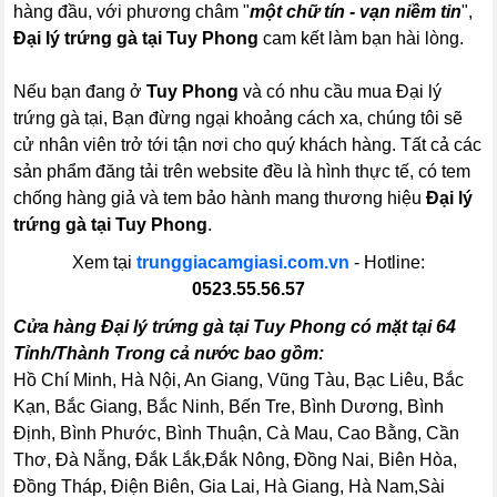
hàng đầu, với phương châm "
một chữ tín - vạn niềm tin
",
Đại lý trứng gà tại Tuy Phong
cam kết làm bạn hài lòng.
Nếu bạn đang ở
Tuy Phong
và có nhu cầu mua Đại lý
trứng gà tại, Bạn đừng ngại khoảng cách xa, chúng tôi sẽ
cử nhân viên trở tới tận nơi cho quý khách hàng. Tất cả các
sản phẩm đăng tải trên website đều là hình thực tế, có tem
chống hàng giả và tem bảo hành mang thương hiệu
Đại lý
trứng gà tại Tuy Phong
.
Xem tại
trunggiacamgiasi.com.vn
- Hotline:
0523.55.56.57
Cửa hàng Đại lý trứng gà tại Tuy Phong có mặt tại 64
Tỉnh/Thành Trong cả nước bao gồm:
Hồ Chí Minh, Hà Nội, An Giang, Vũng Tàu, Bạc Liêu, Bắc
Kạn, Bắc Giang, Bắc Ninh, Bến Tre, Bình Dương, Bình
Định, Bình Phước, Bình Thuận, Cà Mau, Cao Bằng, Cần
Thơ, Đà Nẵng, Đắk Lắk,Đắk Nông, Đồng Nai, Biên Hòa,
Đồng Tháp, Điện Biên, Gia Lai, Hà Giang, Hà Nam,Sài