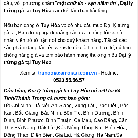
đầu, với phương châm "
một chữ tín - vạn niềm tin
",
Đại lý
trứng gà tại Tuy Hòa
cam kết làm bạn hài lòng.
Nếu bạn đang ở
Tuy Hòa
và có nhu cầu mua Đại lý trứng
gà tại, Bạn đừng ngại khoảng cách xa, chúng tôi sẽ cử
nhân viên trở tới tận nơi cho quý khách hàng. Tất cả các
sản phẩm đăng tải trên website đều là hình thực tế, có tem
chống hàng giả và tem bảo hành mang thương hiệu
Đại lý
trứng gà tại Tuy Hòa
.
Xem tại
trunggiacamgiasi.com.vn
- Hotline:
0523.55.56.57
Cửa hàng Đại lý trứng gà tại Tuy Hòa có mặt tại 64
Tỉnh/Thành Trong cả nước bao gồm:
Hồ Chí Minh, Hà Nội, An Giang, Vũng Tàu, Bạc Liêu, Bắc
Kạn, Bắc Giang, Bắc Ninh, Bến Tre, Bình Dương, Bình
Định, Bình Phước, Bình Thuận, Cà Mau, Cao Bằng, Cần
Thơ, Đà Nẵng, Đắk Lắk,Đắk Nông, Đồng Nai, Biên Hòa,
Đồng Tháp, Điện Biên, Gia Lai, Hà Giang, Hà Nam,Sài