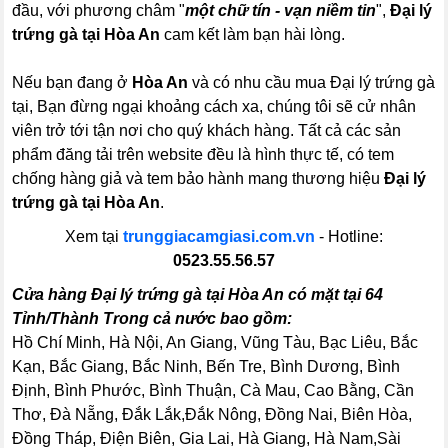
đầu, với phương châm "
một chữ tín - vạn niềm tin
",
Đại lý
trứng gà tại Hòa An
cam kết làm bạn hài lòng.
Nếu bạn đang ở
Hòa An
và có nhu cầu mua Đại lý trứng gà
tại, Bạn đừng ngại khoảng cách xa, chúng tôi sẽ cử nhân
viên trở tới tận nơi cho quý khách hàng. Tất cả các sản
phẩm đăng tải trên website đều là hình thực tế, có tem
chống hàng giả và tem bảo hành mang thương hiệu
Đại lý
trứng gà tại Hòa An
.
Xem tại
trunggiacamgiasi.com.vn
- Hotline:
0523.55.56.57
Cửa hàng Đại lý trứng gà tại Hòa An có mặt tại 64
Tỉnh/Thành Trong cả nước bao gồm:
Hồ Chí Minh, Hà Nội, An Giang, Vũng Tàu, Bạc Liêu, Bắc
Kạn, Bắc Giang, Bắc Ninh, Bến Tre, Bình Dương, Bình
Định, Bình Phước, Bình Thuận, Cà Mau, Cao Bằng, Cần
Thơ, Đà Nẵng, Đắk Lắk,Đắk Nông, Đồng Nai, Biên Hòa,
Đồng Tháp, Điện Biên, Gia Lai, Hà Giang, Hà Nam,Sài