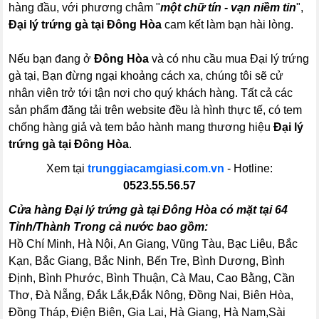
hàng đầu, với phương châm "
một chữ tín - vạn niềm tin
",
Đại lý trứng gà tại Đông Hòa
cam kết làm bạn hài lòng.
Nếu bạn đang ở
Đông Hòa
và có nhu cầu mua Đại lý trứng
gà tại, Bạn đừng ngại khoảng cách xa, chúng tôi sẽ cử
nhân viên trở tới tận nơi cho quý khách hàng. Tất cả các
sản phẩm đăng tải trên website đều là hình thực tế, có tem
chống hàng giả và tem bảo hành mang thương hiệu
Đại lý
trứng gà tại Đông Hòa
.
Xem tại
trunggiacamgiasi.com.vn
- Hotline:
0523.55.56.57
Cửa hàng Đại lý trứng gà tại Đông Hòa có mặt tại 64
Tỉnh/Thành Trong cả nước bao gồm:
Hồ Chí Minh, Hà Nội, An Giang, Vũng Tàu, Bạc Liêu, Bắc
Kạn, Bắc Giang, Bắc Ninh, Bến Tre, Bình Dương, Bình
Định, Bình Phước, Bình Thuận, Cà Mau, Cao Bằng, Cần
Thơ, Đà Nẵng, Đắk Lắk,Đắk Nông, Đồng Nai, Biên Hòa,
Đồng Tháp, Điện Biên, Gia Lai, Hà Giang, Hà Nam,Sài