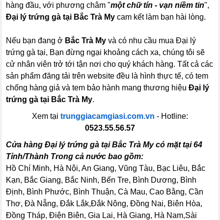
hàng đầu, với phương châm "
một chữ tín - vạn niềm tin
",
Đại lý trứng gà tại Bắc Trà My
cam kết làm bạn hài lòng.
Nếu bạn đang ở
Bắc Trà My
và có nhu cầu mua Đại lý
trứng gà tại, Bạn đừng ngại khoảng cách xa, chúng tôi sẽ
cử nhân viên trở tới tận nơi cho quý khách hàng. Tất cả các
sản phẩm đăng tải trên website đều là hình thực tế, có tem
chống hàng giả và tem bảo hành mang thương hiệu
Đại lý
trứng gà tại Bắc Trà My
.
Xem tại
trunggiacamgiasi.com.vn
- Hotline:
0523.55.56.57
Cửa hàng Đại lý trứng gà tại Bắc Trà My có mặt tại 64
Tỉnh/Thành Trong cả nước bao gồm:
Hồ Chí Minh, Hà Nội, An Giang, Vũng Tàu, Bạc Liêu, Bắc
Kạn, Bắc Giang, Bắc Ninh, Bến Tre, Bình Dương, Bình
Định, Bình Phước, Bình Thuận, Cà Mau, Cao Bằng, Cần
Thơ, Đà Nẵng, Đắk Lắk,Đắk Nông, Đồng Nai, Biên Hòa,
Đồng Tháp, Điện Biên, Gia Lai, Hà Giang, Hà Nam,Sài