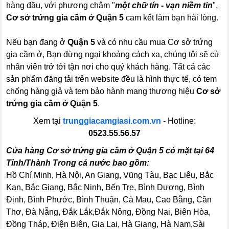
hàng đầu, với phương châm "
một chữ tín - vạn niềm tin
",
Cơ sở trứng gia cầm ở Quận 5
cam kết làm bạn hài lòng.
Nếu bạn đang ở
Quận 5
và có nhu cầu mua Cơ sở trứng
gia cầm ở, Bạn đừng ngại khoảng cách xa, chúng tôi sẽ cử
nhân viên trở tới tận nơi cho quý khách hàng. Tất cả các
sản phẩm đăng tải trên website đều là hình thực tế, có tem
chống hàng giả và tem bảo hành mang thương hiệu
Cơ sở
trứng gia cầm ở Quận 5
.
Xem tại
trunggiacamgiasi.com.vn
- Hotline:
0523.55.56.57
Cửa hàng Cơ sở trứng gia cầm ở Quận 5 có mặt tại 64
Tỉnh/Thành Trong cả nước bao gồm:
Hồ Chí Minh, Hà Nội, An Giang, Vũng Tàu, Bạc Liêu, Bắc
Kạn, Bắc Giang, Bắc Ninh, Bến Tre, Bình Dương, Bình
Định, Bình Phước, Bình Thuận, Cà Mau, Cao Bằng, Cần
Thơ, Đà Nẵng, Đắk Lắk,Đắk Nông, Đồng Nai, Biên Hòa,
Đồng Tháp, Điện Biên, Gia Lai, Hà Giang, Hà Nam,Sài