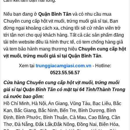
cam kết làm bạn hài lòng.
Nếu bạn đang ở
Quận Bình Tân
và có nhu cầu mua
Chuyên cung cấp hột vịt muối, trứng muối giá sỉ tại, Bạn
đừng ngại khoảng cách xa, chúng tôi sẽ cử nhân viên trở
tới tận nơi cho quý khách hàng. Tất cả các sản phẩm đăng
tải trên website đều là hình thực tế, có tem chống hàng giả
và tem bảo hành mang thương hiệu
Chuyên cung cấp hột
vịt muối, trứng muối giá sỉ tại Quận Bình Tân
.
Xem tại
trunggiacamgiasi.com.vn
- Hotline:
0523.55.56.57
Cửa hàng Chuyên cung cấp hột vịt muối, trứng muối
giá sỉ tại Quận Bình Tân có mặt tại 64 Tỉnh/Thành Trong
cả nước bao gồm:
Hồ Chí Minh, Hà Nội, An Giang, Vũng Tàu, Bạc Liêu, Bắc
Kạn, Bắc Giang, Bắc Ninh, Bến Tre, Bình Dương, Bình
Định, Bình Phước, Bình Thuận, Cà Mau, Cao Bằng, Cần
Thơ, Đà Nẵng, Đắk Lắk,Đắk Nông, Đồng Nai, Biên Hòa,