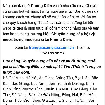
Nếu bạn đang ở
Phong Điền
và có nhu cầu mua Chuyên
cung cấp hột vịt muối, trứng muối giá sỉ tại, Bạn đừng ngại
khoảng cách xa, chúng tôi sẽ cử nhân viên trở tới tận nơi
cho quý khách hàng. Tất cả các sản phẩm đăng tải trên
website đều là hình thực tế, có tem chống hàng giả và tem
bảo hành mang thương hiệu
Chuyên cung cấp hột vịt
muối, trứng muối giá sỉ tại Phong Điền
.
Xem tại
trunggiacamgiasi.com.vn
- Hotline:
0523.55.56.57
Cửa hàng Chuyên cung cấp hột vịt muối, trứng muối
giá sỉ tại Phong Điền có mặt tại 64 Tỉnh/Thành Trong cả
nước bao gồm:
Hồ Chí Minh, Hà Nội, An Giang, Vũng Tàu, Bạc Liêu, Bắc
Kạn, Bắc Giang, Bắc Ninh, Bến Tre, Bình Dương, Bình
Định, Bình Phước, Bình Thuận, Cà Mau, Cao Bằng, Cần
Thơ, Đà Nẵng, Đắk Lắk,Đắk Nông, Đồng Nai, Biên Hòa,
Đồng Tháp, Điện Biên, Gia Lai, Hà Giang, Hà Nam,Sài