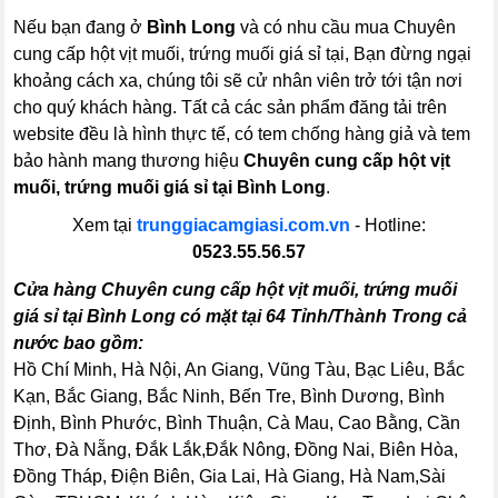
Nếu bạn đang ở
Bình Long
và có nhu cầu mua Chuyên
cung cấp hột vịt muối, trứng muối giá sỉ tại, Bạn đừng ngại
khoảng cách xa, chúng tôi sẽ cử nhân viên trở tới tận nơi
cho quý khách hàng. Tất cả các sản phẩm đăng tải trên
website đều là hình thực tế, có tem chống hàng giả và tem
bảo hành mang thương hiệu
Chuyên cung cấp hột vịt
muối, trứng muối giá sỉ tại Bình Long
.
Xem tại
trunggiacamgiasi.com.vn
- Hotline:
0523.55.56.57
Cửa hàng Chuyên cung cấp hột vịt muối, trứng muối
giá sỉ tại Bình Long có mặt tại 64 Tỉnh/Thành Trong cả
nước bao gồm:
Hồ Chí Minh, Hà Nội, An Giang, Vũng Tàu, Bạc Liêu, Bắc
Kạn, Bắc Giang, Bắc Ninh, Bến Tre, Bình Dương, Bình
Định, Bình Phước, Bình Thuận, Cà Mau, Cao Bằng, Cần
Thơ, Đà Nẵng, Đắk Lắk,Đắk Nông, Đồng Nai, Biên Hòa,
Đồng Tháp, Điện Biên, Gia Lai, Hà Giang, Hà Nam,Sài