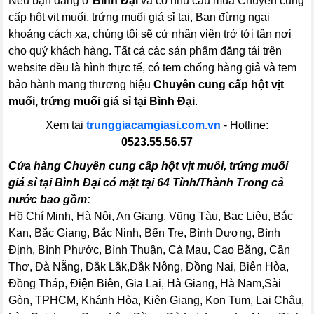
Nếu bạn đang ở
Bình Đại
và có nhu cầu mua Chuyên cung
cấp hột vịt muối, trứng muối giá sỉ tại, Bạn đừng ngại
khoảng cách xa, chúng tôi sẽ cử nhân viên trở tới tận nơi
cho quý khách hàng. Tất cả các sản phẩm đăng tải trên
website đều là hình thực tế, có tem chống hàng giả và tem
bảo hành mang thương hiệu
Chuyên cung cấp hột vịt
muối, trứng muối giá sỉ tại Bình Đại
.
Xem tại
trunggiacamgiasi.com.vn
- Hotline:
0523.55.56.57
Cửa hàng Chuyên cung cấp hột vịt muối, trứng muối
giá sỉ tại Bình Đại có mặt tại 64 Tỉnh/Thành Trong cả
nước bao gồm:
Hồ Chí Minh, Hà Nội, An Giang, Vũng Tàu, Bạc Liêu, Bắc
Kạn, Bắc Giang, Bắc Ninh, Bến Tre, Bình Dương, Bình
Định, Bình Phước, Bình Thuận, Cà Mau, Cao Bằng, Cần
Thơ, Đà Nẵng, Đắk Lắk,Đắk Nông, Đồng Nai, Biên Hòa,
Đồng Tháp, Điện Biên, Gia Lai, Hà Giang, Hà Nam,Sài
Gòn, TPHCM, Khánh Hòa, Kiên Giang, Kon Tum, Lai Châu,