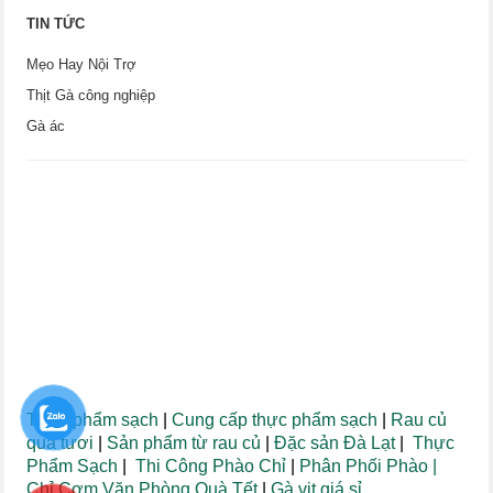
TIN TỨC
Mẹo Hay Nội Trợ
Thịt Gà công nghiệp
Gà ác
Thực phẩm sạch
|
Cung cấp thực phẩm sạch
|
Rau củ
quả tươi
|
Sản phẩm từ rau củ
|
Đặc sản Đà Lạt
|
Thực
Phẩm Sạch
|
Thi Công Phào Chỉ
|
Phân Phối Phào
|
Chỉ
Cơm Văn Phòng
Quà Tết
|
Gà vịt giá sỉ