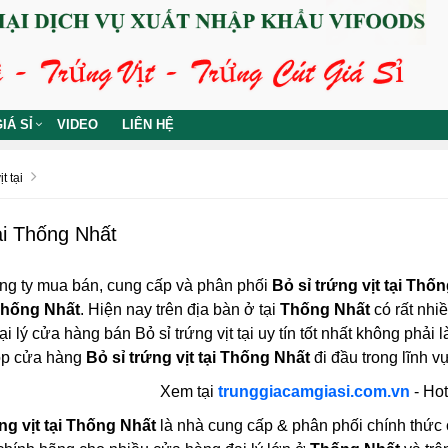
IÁ SỈ
VIDEO
LIÊN HỆ
t tại
tại Thống Nhất
ng ty mua bán, cung cấp và phân phối
Bỏ sỉ trứng vịt tại Thố
 Thống Nhất
. Hiện nay trên địa bàn ở tại
Thống Nhất
có rất nhiề
i lý cửa hàng bán Bỏ sỉ trứng vịt tại uy tín tốt nhất không phải 
hop cửa hàng
Bỏ sỉ trứng vịt tại Thống Nhất
đi đầu trong lĩnh vự
Xem tại
trunggiacamgiasi.com.vn
- Hot
ng vịt tại Thống Nhất
là nhà cung cấp & phân phối chính thức các