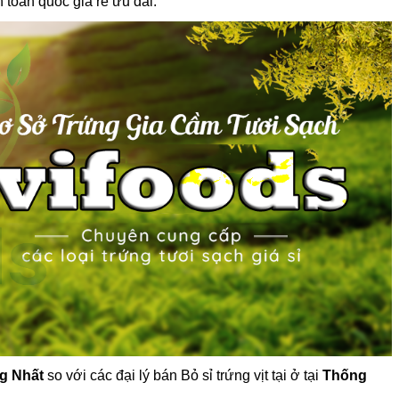
n toàn quốc giá rẻ ưu đãi.
ng Nhất
so với các đại lý bán Bỏ sỉ trứng vịt tại ở tại
Thống