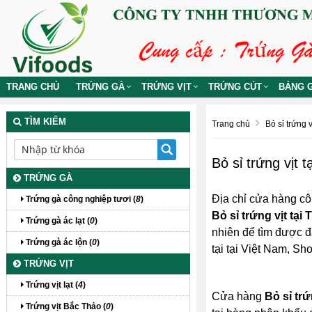
TRANG CHỦ
TRỨNG GÀ
TRỨNG VỊT
TRỨNG CÚT
BẢNG G
TÌM KIẾM
Trang chủ
Bỏ sỉ trứng vị
Bỏ sỉ trứng vịt 
TRỨNG GÀ
Địa chỉ cửa hàng cô
Trứng gà công nghiệp tươi (
8
)
Bỏ sỉ trứng vịt tại
Trứng gà ác lạt (
0
)
nhiên để tìm được đạ
Trứng gà ác lộn (
0
)
tại tại Việt Nam, S
TRỨNG VỊT
Trứng vịt lạt (
4
)
Cửa hàng
Bỏ sỉ trứ
Trứng vịt Bắc Thảo (
0
)