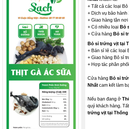
+ Tất cả các loại Bỏ 
+ Dịch vụ bảo hành 
+ Giao hàng tận nơi
+ Có nhiều loại
Bỏ s
+ Cửa hàng
Bỏ sỉ t
Bỏ sỉ trứng vịt tạ
+ Bán sỉ lẻ các loại 
+ Giao hàng Bỏ sỉ trứ
+ Hợp tác phân phối 
Cửa hàng
Bỏ sỉ trứ
Nhất
cam kết làm bạ
Nếu bạn đang ở
Th
quý khách hàng. Tất
trứng vịt tại Thống