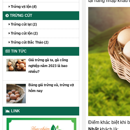
tại hàng nhập khẩu 
Trứng vịt lộn (
4
)
TRỨNG CÚT
Trứng cút lạt (
1
)
Trứng cút lộn (
1
)
Trứng cút Bắc Thảo (
1
)
TIN TỨC
Giá trứng gà ta, gà công
nghiệp năm 2023 là bao
nhiêu?
Bảng giá trứng và, trứng vịt
hôm nay
LINK
Điểm khác biệt khi b
Nhất
khách là: