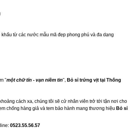
g
nhập khẩu từ các nước mẫu mã đẹp phong phú và đa dạng
m "
một chữ tín - vạn niềm tin
",
Bỏ sỉ trứng vịt tại Thống
khoảng cách xa, chúng tôi sẽ cử nhân viên trở tới tận nơi cho
có tem chống hàng giả và tem bảo hành mang thương hiệu
Bỏ sỉ
line:
0523.55.56.57