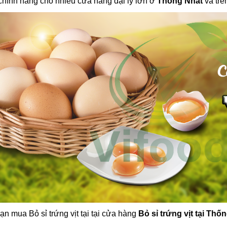
chính hãng cho nhiều cửa hàng đại lý lớn ở
Thống Nhất
và trê
ạn mua Bỏ sỉ trứng vịt tại tại cửa hàng
Bỏ sỉ trứng vịt tại Thố