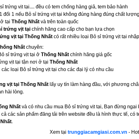
sỉ trứng vịt tại.... đều có tem chống hàng giả, tem bảo hành
1 đổi 1 nếu Bỏ sỉ trứng vịt tại không đúng hàng đúng chất lượn
 ở tại
Thống Nhất
và trên toàn quốc
ỉ trứng vịt tại
chính hãng cao cấp cho bạn lựa chọn
rứng vịt tại Thống Nhất
có rất nhiều loại Bỏ sỉ trứng vịt tại 
i Thống Nhất
chuyên:
Bỏ sỉ trứng vịt tại ở
Thống Nhất
chính hãng giá gốc
ng vịt tại tận nơi ở tại
Thống Nhất
các loại Bỏ sỉ trứng vịt tại cho các đại lý có nhu cầu
ng vịt tại Thống Nhất
lấy uy tín làm hàng đầu, với phương châ
n hài lòng.
ống Nhất
và có nhu cầu mua Bỏ sỉ trứng vịt tại, Bạn đừng ngại 
 cả các sản phẩm đăng tải trên website đều là hình thực tế, 
 Nhất
.
Xem tại
trunggiacamgiasi.com.vn
- Hot