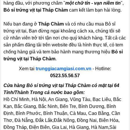
hàng đầu, với phương châm "
một chữ tín - vạn niềm tin
",
Bỏ sỉ trứng vịt tại Tháp Chàm
cam kết làm bạn hài lòng.
Nếu bạn đang ở
Tháp Chàm
và có nhu cầu mua Bỏ sỉ
trứng vịt tại, Bạn đừng ngại khoảng cách xa, chúng tôi sẽ
cử nhân viên trở tới tận nơi cho quý khách hàng. Tất cả các
sản phẩm đăng tải trên website đều là hình thực tế, có tem
chống hàng giả và tem bảo hành mang thương hiệu
Bỏ sỉ
trứng vịt tại Tháp Chàm
.
Xem tại
trunggiacamgiasi.com.vn
- Hotline:
0523.55.56.57
Cửa hàng Bỏ sỉ trứng vịt tại Tháp Chàm có mặt tại 64
Tỉnh/Thành Trong cả nước bao gồm:
Hồ Chí Minh, Hà Nội, An Giang, Vũng Tàu, Bạc Liêu, Bắc
Kạn, Bắc Giang, Bắc Ninh, Bến Tre, Bình Dương, Bình
Định, Bình Phước, Bình Thuận, Cà Mau, Cao Bằng, Cần
Thơ, Đà Nẵng, Đắk Lắk,Đắk Nông, Đồng Nai, Biên Hòa,
Đồng Tháp, Điện Biên, Gia Lai, Hà Giang, Hà Nam,Sài