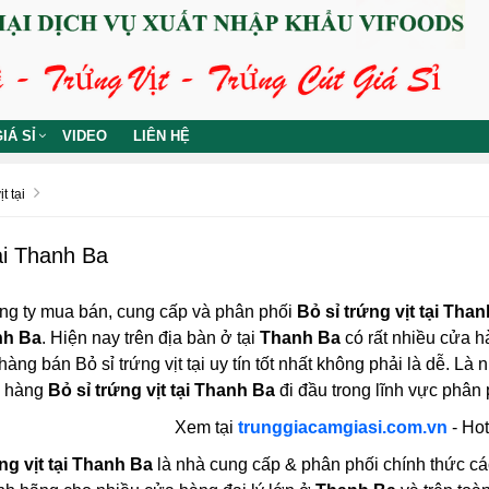
IÁ SỈ
VIDEO
LIÊN HỆ
t tại
tại Thanh Ba
ng ty mua bán, cung cấp và phân phối
Bỏ sỉ trứng vịt tại Tha
anh Ba
. Hiện nay trên địa bàn ở tại
Thanh Ba
có rất nhiều cửa hà
àng bán Bỏ sỉ trứng vịt tại uy tín tốt nhất không phải là dễ. Là 
a hàng
Bỏ sỉ trứng vịt tại Thanh Ba
đi đầu trong lĩnh vực phân p
Xem tại
trunggiacamgiasi.com.vn
- Hot
ng vịt tại Thanh Ba
là nhà cung cấp & phân phối chính thức các lo