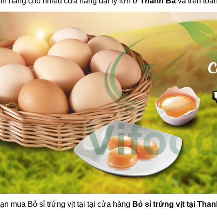
nh hãng cho nhiều cửa hàng đại lý lớn ở
Thanh Ba
và trên toàn
ạn mua Bỏ sỉ trứng vịt tại tại cửa hàng
Bỏ sỉ trứng vịt tại Tha