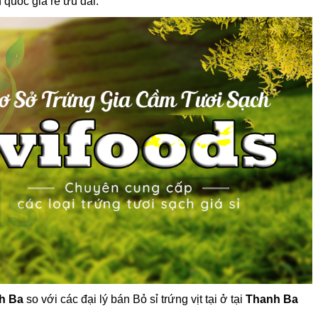
 quốc giá rẻ ưu đãi.
nh Ba
so với các đại lý bán Bỏ sỉ trứng vịt tại ở tại
Thanh Ba