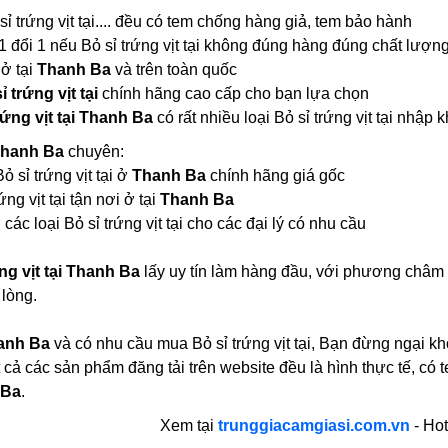
sỉ trứng vịt tại.... đều có tem chống hàng giả, tem bảo hành
1 đổi 1 nếu Bỏ sỉ trứng vịt tại không đúng hàng đúng chất lượn
 ở tại
Thanh Ba
và trên toàn quốc
ỉ trứng vịt tại
chính hãng cao cấp cho bạn lựa chọn
rứng vịt tại Thanh Ba
có rất nhiều loại Bỏ sỉ trứng vịt tại nh
 Thanh Ba
chuyên:
Bỏ sỉ trứng vịt tại ở
Thanh Ba
chính hãng giá gốc
ng vịt tại tận nơi ở tại
Thanh Ba
các loại Bỏ sỉ trứng vịt tại cho các đại lý có nhu cầu
ng vịt tại Thanh Ba
lấy uy tín làm hàng đầu, với phương châm 
 lòng.
anh Ba
và có nhu cầu mua Bỏ sỉ trứng vịt tại, Bạn đừng ngại kh
 cả các sản phẩm đăng tải trên website đều là hình thực tế, 
 Ba
.
Xem tại
trunggiacamgiasi.com.vn
- Hot