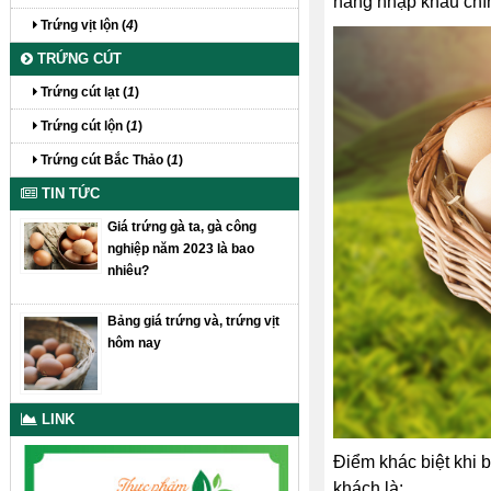
hàng nhập khẩu chí
Trứng vịt lộn (
4
)
TRỨNG CÚT
Trứng cút lạt (
1
)
Trứng cút lộn (
1
)
Trứng cút Bắc Thảo (
1
)
TIN TỨC
Giá trứng gà ta, gà công
nghiệp năm 2023 là bao
nhiêu?
Bảng giá trứng và, trứng vịt
hôm nay
LINK
Điểm khác biệt khi b
khách là: