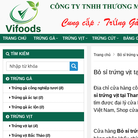
TRANG CHỦ
TRỨNG GÀ
TRỨNG VỊT
TRỨNG CÚT
BẢNG G
TÌM KIẾM
Trang chủ
Bỏ sỉ trứng vị
Bỏ sỉ trứng vịt 
TRỨNG GÀ
Địa chỉ cửa hàng cô
Trứng gà công nghiệp tươi (
8
)
sỉ trứng vịt tại Th
Trứng gà ác lạt (
0
)
tìm được đại lý cửa h
Trứng gà ác lộn (
0
)
Việt Nam, Shop cử
TRỨNG VỊT
Trứng vịt lạt (
4
)
Cửa hàng
Bỏ sỉ trứ
Trứng vịt Bắc Thảo (
0
)