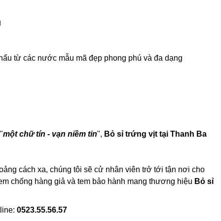
g
ập khẩu từ các nước mẫu mã đẹp phong phú và đa dạng
"
một chữ tín - vạn niềm tin
",
Bỏ sỉ trứng vịt tại Thanh Ba
oảng cách xa, chúng tôi sẽ cử nhân viên trở tới tận nơi cho
có tem chống hàng giả và tem bảo hành mang thương hiệu
Bỏ sỉ
line:
0523.55.56.57